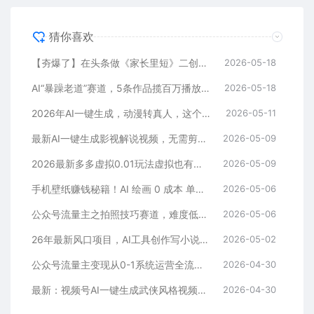
猜你喜欢
【夯爆了】在头条做《家长里短》二创小故事，这个月收益2w+
2026-05-18
AI“暴躁老道”赛道，5条作品揽百万播放！（附变现全攻略）
2026-05-18
2026年AI一键生成，动漫转真人，这个月靠这个AI赚了2W+
2026-05-11
最新AI一键生成影视解说视频，无需剪辑3分钟1条，条条爆款，多平台变现日入2000+
2026-05-09
2026最新多多虚拟0.01玩法虚拟也有新门路轻松日入2500!
2026-05-09
手机壁纸赚钱秘籍！AI 绘画 0 成本 单店狂销 3.8 万单
2026-05-06
公众号流量主之拍照技巧赛道，难度低+流量大，起号第一篇就爆了10w阅读！
2026-05-06
26年最新风口项目，AI工具创作写小说，轻松实现日入1000+
2026-05-02
公众号流量主变现从0-1系统运营全流程讲解！
2026-04-30
最新：视频号AI一键生成武侠风格视频，狂撸视频号分成收益，学完轻松日入1000+
2026-04-30