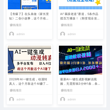
【夯爆了】在头条做《家长里
AI“暴躁老道”赛道，5条作品
短》二创小故事，这个月收益
揽百万播放！（附变现全攻
2w+
略）
赚钱项目
赚钱项目
admin
admin
2026年AI一键生成，动漫转
最新AI一键生成影视解说视
真人，这个月靠这个AI赚了2
频，无需剪辑3分钟1条，条条
W+
爆款，多平台变现日入2000
赚钱项目
赚钱项目
+
admin
admin