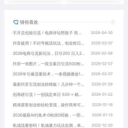
猜你喜欢
不开店也能引流！电商评论野路子 简单粗暴 有手就能做
2026-04-30
抖音破局！不封号截流玩法，创业粉日涨 200 + 实操指南
2026-03-07
2026电商引流新玩法，日引200 日入2500+
2026-02-09
抖音一张图片，一段文案日引流500粉，新手小白，轻松上手
2026-02-07
2026年引爆流量技术，一条视频播放100W＋，无脑发，小白轻松上手
2026-02-07
最新抖音引流创业粉模板！几分钟一个视频，非常暴力，小白直接可上手操作！
2026-01-29
别再瞎引流！一招搞定单日 500 + 精准粉，微信直接爆仓
2026-01-22
精准获客创业粉轻松变现，操作简单可放大，单日轻松3000+
2026-01-16
2026最新AI钓鱼术:0粉丝0经验，一部手机就能开启赚钱模式
2026-01-13
私域流量密码！私域暴力玩法实测，单日 500 + 精准粉直接加满
2025-12-20