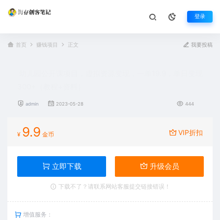
登录
首页
赚钱项目
正文
我要投稿
幼儿园公开课项目，虚拟资源变现，一单19.9，单日变现
300+（教程+资料）
admin
2023-05-28
444
9.9
VIP折扣
¥
金币
立即下载
升级会员
下载不了？请联系网站客服提交链接错误！
增值服务：