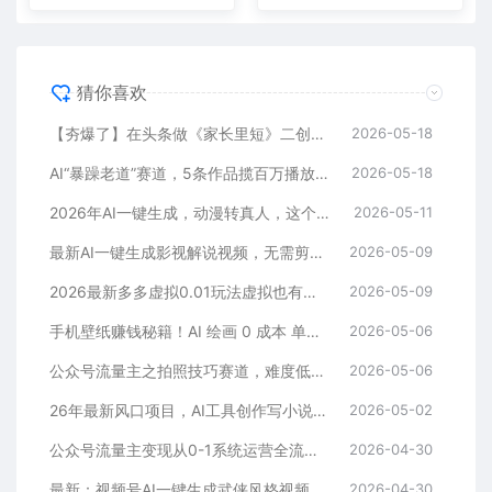
猜你喜欢
【夯爆了】在头条做《家长里短》二创小故事，这个月收益2w+
2026-05-18
AI“暴躁老道”赛道，5条作品揽百万播放！（附变现全攻略）
2026-05-18
2026年AI一键生成，动漫转真人，这个月靠这个AI赚了2W+
2026-05-11
最新AI一键生成影视解说视频，无需剪辑3分钟1条，条条爆款，多平台变现日入2000+
2026-05-09
2026最新多多虚拟0.01玩法虚拟也有新门路轻松日入2500!
2026-05-09
手机壁纸赚钱秘籍！AI 绘画 0 成本 单店狂销 3.8 万单
2026-05-06
公众号流量主之拍照技巧赛道，难度低+流量大，起号第一篇就爆了10w阅读！
2026-05-06
26年最新风口项目，AI工具创作写小说，轻松实现日入1000+
2026-05-02
公众号流量主变现从0-1系统运营全流程讲解！
2026-04-30
最新：视频号AI一键生成武侠风格视频，狂撸视频号分成收益，学完轻松日入1000+
2026-04-30