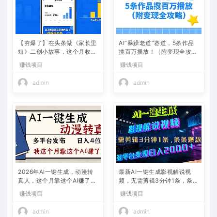
【夯爆了】在头条做《家长里
AI“暴躁老道”赛道，5条作品
短》二创小故事，这个月收益
揽百万播放！（附变现全攻
2w+
略）
赚钱项目
赚钱项目
admin
admin
2026年AI一键生成，动漫转
最新AI一键生成影视解说视
真人，这个月靠这个AI赚了2
频，无需剪辑3分钟1条，条条
W+
爆款，多平台变现日入2000
赚钱项目
赚钱项目
+
admin
admin