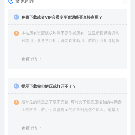
常见问题
免费下载或者VIP会员专享资源能否直接商用？
本站所有资源版权均属于原作者所有，这里所提供资源均
只能用于参考学习用，请勿直接商用。若由于商用引起版
权纠纷，一切责任均由使用者承担。更多说明请参考 VIP介
绍。
查看详情
提示下载完但解压或打开不了？
最常见的情况是下载不完整: 可对比下载完压缩包的与网盘
上的容量，若小于网盘提示的容量则是这个原因。这是浏
览器下载的bug，建议用百度网盘软件或迅雷下载。 若排
除这种情况，可在对应资源底部留言，或 联络我们。
查看详情