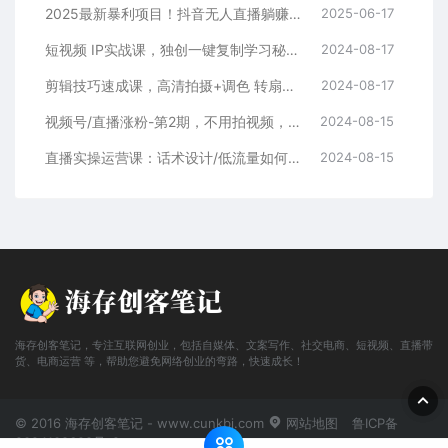
2025最新暴利项目！抖音无人直播躺赚攻略！抖音无人直播3.0玩法！0门槛…
2025-06-17
短视频 IP实战课，独创一键复制学习秘籍，转战新领域，月赚五万轻松行
2024-08-17
剪辑技巧速成课，高清拍摄+调色 转扇子，建筑-抠图精通，新手秒变剪辑专家
2024-08-17
视频号/直播涨粉-第2期，不用拍视频，不用卖货，在直播间做菜，就可以搞钱
2024-08-15
直播实操运营课：话术设计/低流量如何提升/话术框架/全场燃爆/非常干货
2024-08-15
海存创客笔记，专注互联网创业，包括自媒体、文案写作、社交电商、短视频、直播带
货、电商运营 等，帮助您避免网络创业的弯路，快速成长！
© 2016 海存创客笔记 - www.cunkbj.com
网站地图
鲁ICP备
2024108698号-2