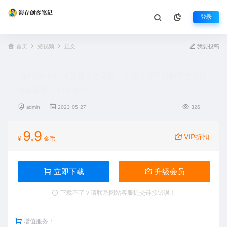
登录
首页
短视频
正文
我要投稿
海外版-TikTok影视全套课程：从搭建渠道到账号使用到
收益提现 小白可操作
admin
2023-05-27
326
9.9
VIP折扣
¥
金币
立即下载
升级会员
下载不了？请联系网站客服提交链接错误！
增值服务：