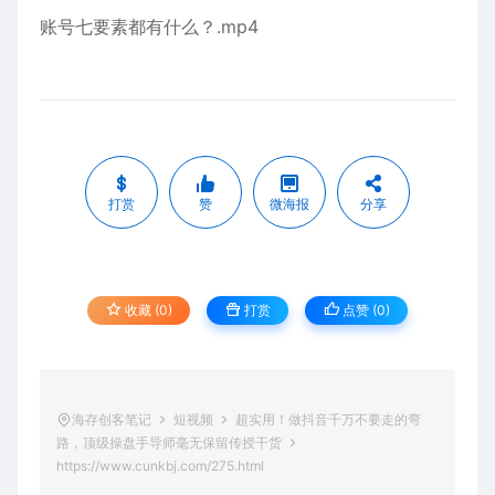
账号七要素都有什么？.mp4
打赏
赞
微海报
分享
收藏 (0)
打赏
点赞 (
0
)
海存创客笔记
短视频
超实用！做抖音千万不要走的弯
路，顶级操盘手导师毫无保留传授干货
https://www.cunkbj.com/275.html