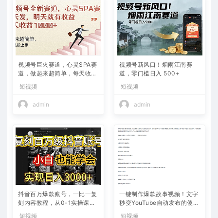
视频号巨火赛道，心灵SPA赛
视频号新风口！烟雨江南赛
道，做起来超简单，每天收益
道，零门槛日入 500+
800+
短视频
短视频
admin
admin
抖音百万爆款账号，一比一复
一键制作爆款故事视频！文字
刻内容教程，从0-1实操课，
秒变YouTube自动发布的傻瓜
小白也能学会，复制爆款，月
式教程
短视频
短视频