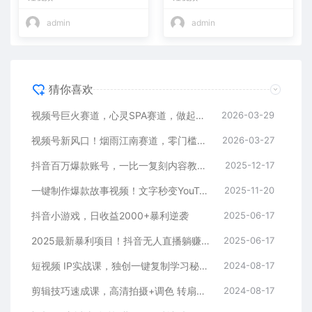
入10w+
admin
admin
猜你喜欢
视频号巨火赛道，心灵SPA赛道，做起来超简单，每天收益800+
2026-03-29
视频号新风口！烟雨江南赛道，零门槛日入 500+
2026-03-27
抖音百万爆款账号，一比一复刻内容教程，从0-1实操课，小白也能学会，复制爆款，月入10w+
2025-12-17
一键制作爆款故事视频！文字秒变YouTube自动发布的傻瓜式教程
2025-11-20
抖音小游戏，日收益2000+暴利逆袭
2025-06-17
2025最新暴利项目！抖音无人直播躺赚攻略！抖音无人直播3.0玩法！0门槛…
2025-06-17
短视频 IP实战课，独创一键复制学习秘籍，转战新领域，月赚五万轻松行
2024-08-17
剪辑技巧速成课，高清拍摄+调色 转扇子，建筑-抠图精通，新手秒变剪辑专家
2024-08-17