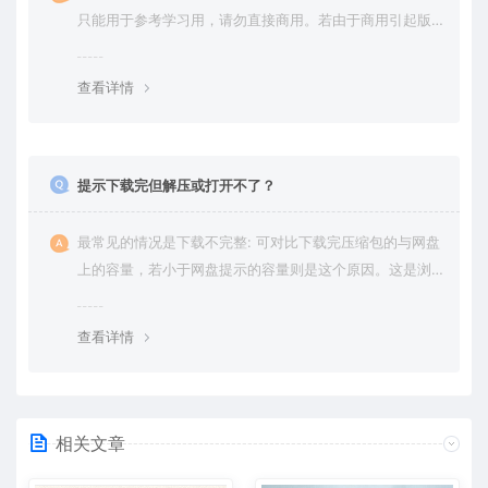
只能用于参考学习用，请勿直接商用。若由于商用引起版
权纠纷，一切责任均由使用者承担。更多说明请参考 VIP介
绍。
查看详情
提示下载完但解压或打开不了？
最常见的情况是下载不完整: 可对比下载完压缩包的与网盘
上的容量，若小于网盘提示的容量则是这个原因。这是浏
览器下载的bug，建议用百度网盘软件或迅雷下载。 若排
除这种情况，可在对应资源底部留言，或 联络我们。
查看详情
相关文章