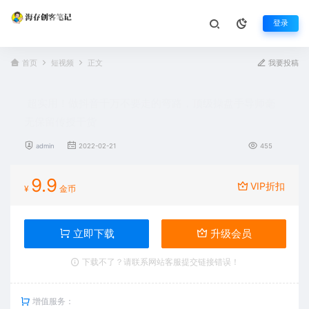
登录
首页
短视频
正文
我要投稿
超实用！做抖音千万不要走的弯路，顶级操盘手导师毫
无保留传授干货
admin
2022-02-21
455
9.9
VIP折扣
¥
金币
立即下载
升级会员
下载不了？请联系网站客服提交链接错误！
增值服务：