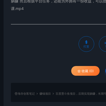
躺赚 而且根据平台任务，还能另外拥有一份收益，可以批量复
课.mp4
打赏
收藏 (0)
海存创客笔记
赚钱项目
百度墨斗鱼项目，后期实现躺赚，长期可