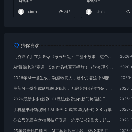
赚钱项目
赚钱项目
admin
245
admin
猜你喜欢
【夯爆了】在头条做《家长里短》二创小故事，这个月收益2w+
2026-
AI“暴躁老道”赛道，5条作品揽百万播放！（附变现全攻略）
2026-
2026年AI一键生成，动漫转真人，这个月靠这个AI赚了2W+
2026-
最新AI一键生成影视解说视频，无需剪辑3分钟1条，条条爆款，多平台变现日入2000+
2026-
2026最新多多虚拟0.01玩法虚拟也有新门路轻松日入2500!
2026-
手机壁纸赚钱秘籍！AI 绘画 0 成本 单店狂销 3.8 万单
2026-
公众号流量主之拍照技巧赛道，难度低+流量大，起号第一篇就爆了10w阅读！
2026-
26年最新风口项目，AI工具创作写小说，轻松实现日入1000+
2026-