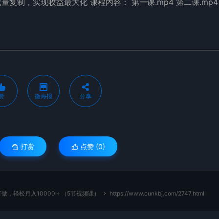
制，实现收益最大化 课程内容： 第一课.mp4 第二课.mp4
赞
微海报
分享
打赏
点赞 (
0
)
做，轻松月入10000＋（5节视频课）
https://www.cunkbj.com/2747.html