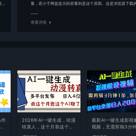
责任
量，若小于网盘提示的容量则是这个原因。这是浏览器下载的
g，建议用百度网盘软件或迅雷下载。 若排除这种情况，可
资源底部留言，或 联络我们。
查看详情
条作
2026年AI一键生成，动漫
最新AI一键生成影视
现
转真人，这个月靠这个AI
视频，无需剪辑3分钟
赚了2W+
条，条条爆款，多平