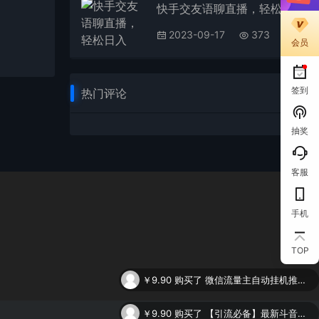
快手交友语聊直播，轻松日入500＋
2023-09-17
373
会员
签到
热门评论
抽奖
客服
手机
￥9.90
购买了
微信流量主自动挂机推广，轻松日入900+，简单易上手，做就有收益。
TOP
￥9.90
购买了
【引流必备】最新斗音全功能全自动引流脚本，解放双手自动引流精准粉
￥9.90
购买了
谷歌SEO 2.0实操课，独立站询盘自由必备，基于2023谷歌最新算法录制（94节