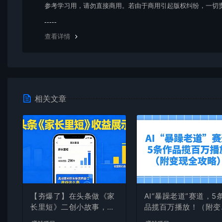
参考学习用，请勿直接商用。若由于商用引起版权纠纷，一切
均由使用者承担。更多说明请参考 VIP介绍。
查看详情
相关文章
【夯爆了】在头条做《家
AI“暴躁老道”赛道，5
长里短》二创小故事，这
品揽百万播放！（附变
个月收益2w+
全攻略）