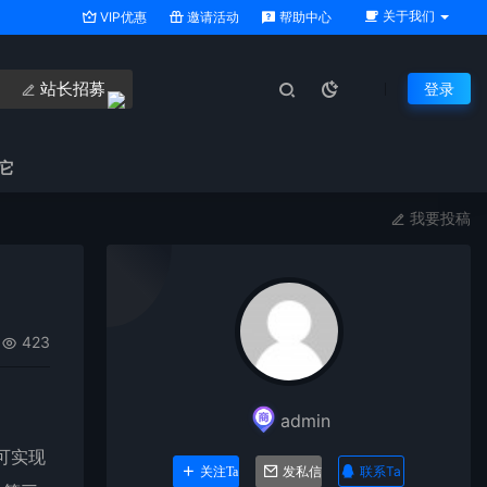
关于我们
VIP优惠
邀请活动
帮助中心
站长招募
登录
它
我要投稿
423
admin
可实现
联系Ta
关注Ta
发私信