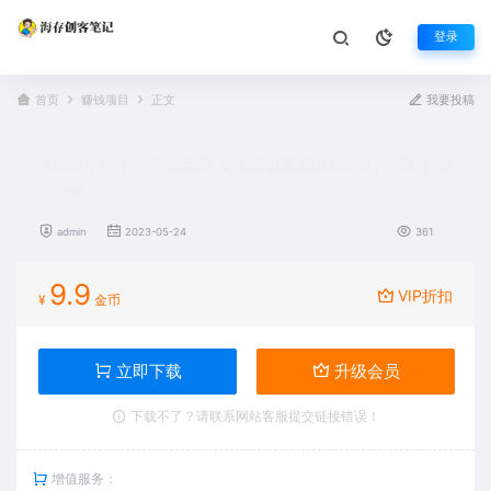
登录
首页
赚钱项目
正文
我要投稿
2023小红书无货源电商【保姆级教程从0到日入300】爆
单3W
admin
2023-05-24
361
9.9
VIP折扣
¥
金币
立即下载
升级会员
下载不了？请联系网站客服提交链接错误！
增值服务：