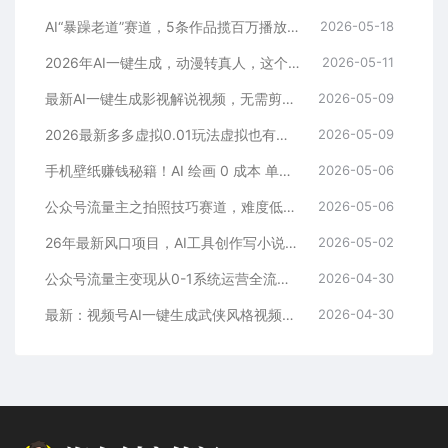
AI“暴躁老道”赛道，5条作品揽百万播放！（附变现全攻略）
2026-05-18
2026年AI一键生成，动漫转真人，这个月靠这个AI赚了2W+
2026-05-11
最新AI一键生成影视解说视频，无需剪辑3分钟1条，条条爆款，多平台变现日入2000+
2026-05-09
2026最新多多虚拟0.01玩法虚拟也有新门路轻松日入2500!
2026-05-09
手机壁纸赚钱秘籍！AI 绘画 0 成本 单店狂销 3.8 万单
2026-05-06
公众号流量主之拍照技巧赛道，难度低+流量大，起号第一篇就爆了10w阅读！
2026-05-06
26年最新风口项目，AI工具创作写小说，轻松实现日入1000+
2026-05-02
公众号流量主变现从0-1系统运营全流程讲解！
2026-04-30
最新：视频号AI一键生成武侠风格视频，狂撸视频号分成收益，学完轻松日入1000+
2026-04-30