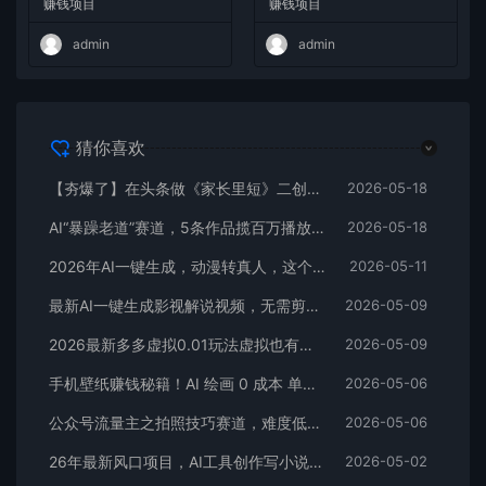
赚钱项目
赚钱项目
+
admin
admin
猜你喜欢
【夯爆了】在头条做《家长里短》二创小故事，这个月收益2w+
2026-05-18
AI“暴躁老道”赛道，5条作品揽百万播放！（附变现全攻略）
2026-05-18
2026年AI一键生成，动漫转真人，这个月靠这个AI赚了2W+
2026-05-11
最新AI一键生成影视解说视频，无需剪辑3分钟1条，条条爆款，多平台变现日入2000+
2026-05-09
2026最新多多虚拟0.01玩法虚拟也有新门路轻松日入2500!
2026-05-09
手机壁纸赚钱秘籍！AI 绘画 0 成本 单店狂销 3.8 万单
2026-05-06
公众号流量主之拍照技巧赛道，难度低+流量大，起号第一篇就爆了10w阅读！
2026-05-06
26年最新风口项目，AI工具创作写小说，轻松实现日入1000+
2026-05-02