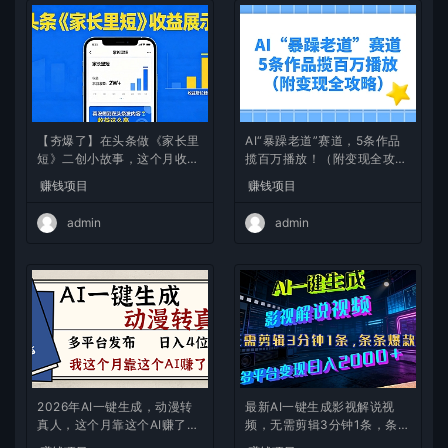
【夯爆了】在头条做《家长里
AI“暴躁老道”赛道，5条作品
短》二创小故事，这个月收益
揽百万播放！（附变现全攻
2w+
略）
赚钱项目
赚钱项目
admin
admin
2026年AI一键生成，动漫转
最新AI一键生成影视解说视
真人，这个月靠这个AI赚了2
频，无需剪辑3分钟1条，条条
W+
爆款，多平台变现日入2000