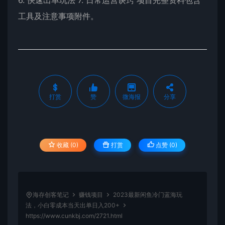
6. 快速出单玩法 7. 日常运营诀窍 项目完整资料包含
工具及注意事项附件。
打赏
赞
微海报
分享
收藏 (0)
打赏
点赞 (
0
)
海存创客笔记
赚钱项目
2023最新闲鱼冷门蓝海玩
法，小白零成本当天出单日入200+
https://www.cunkbj.com/2721.html