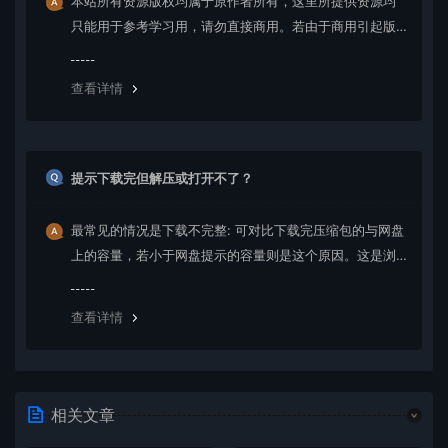
本站所有资源版权均属于原作者所有，这里所提供资源均
只能用于参考学习用，请勿直接商用。若由于商用引起版
权纠纷，一切责任均由使用者承担。更多说明请参考 VIP介
绍。
查看详情
提示下载完但解压或打开不了？
最常见的情况是下载不完整: 可对比下载完压缩包的与网盘
上的容量，若小于网盘提示的容量则是这个原因。这是浏
览器下载的bug，建议用百度网盘软件或迅雷下载。 若排
除这种情况，可在对应资源底部留言，或 联络我们。
查看详情
相关文章