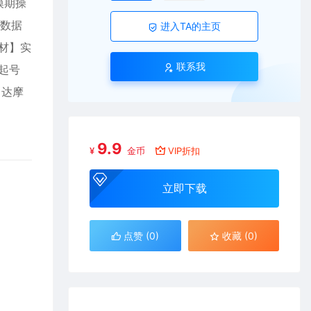
模期操
群数据
进入TA的主页
材】实
联系我
起号
川达摩
9.9
¥
金币
VIP折扣
立即下载
点赞 (
0
)
收藏 (0)