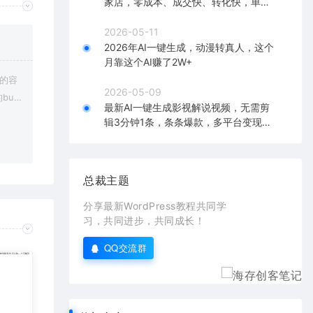
家店，零成本、成交快、转化快，单店
单日可盈利300+
2026-05-11
2026年AI一键生成，动漫转真人，这个
月靠这个AI赚了2W+
上的容
2026-05-09
bu
最新AI一键生成影视解说视频，无需剪
在对应
辑3分钟1条，条条爆款，多平台变现日
入2000+
总裁主题
分享最新WordPress教程共同学
习，共同进步，共同成长！
QQ交流群