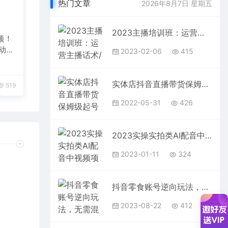
热门文章
2026年8月7日 星期五
2023主播培训班：运营主播话术/起号进阶能力提升(无水印)
频！
自动发
2023-02-06
415
实体店抖音直播带货保姆级起号课，海洋兄弟实体创业军师带你​实战起号
519
2022-05-31
426
2023实操实拍类AI配音中视频项目，一个账号每天大概50+左右，长期稳定
2023-01-11
324
抖音零食账号逆向玩法，无需混剪，一部手机实现月入过万
2023-08-22
412