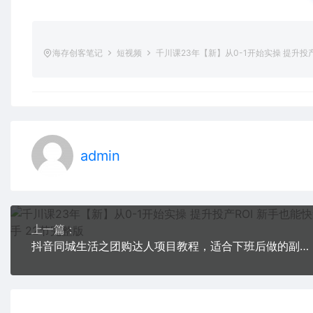
海存创客笔记
短视频
千川课23年【新】从0-1开始实操 提升投产
admin
上一篇：
抖音同城生活之团购达人项目教程，适合下班后做的副业，干货满满