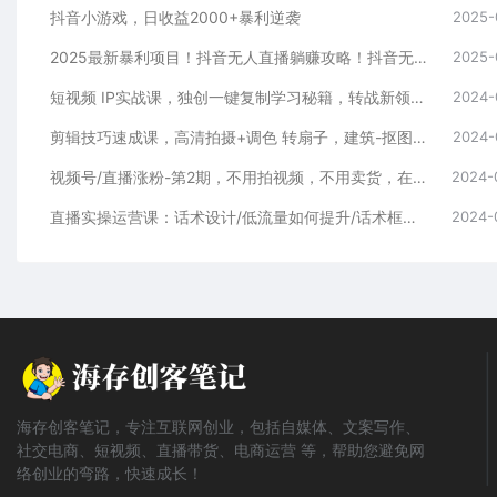
抖音小游戏，日收益2000+暴利逆袭
2025-
2025最新暴利项目！抖音无人直播躺赚攻略！抖音无人直播3.0玩法！0门槛…
2025-
短视频 IP实战课，独创一键复制学习秘籍，转战新领域，月赚五万轻松行
2024-
剪辑技巧速成课，高清拍摄+调色 转扇子，建筑-抠图精通，新手秒变剪辑专家
2024-
视频号/直播涨粉-第2期，不用拍视频，不用卖货，在直播间做菜，就可以搞钱
2024-
直播实操运营课：话术设计/低流量如何提升/话术框架/全场燃爆/非常干货
2024-
海存创客笔记，专注互联网创业，包括自媒体、文案写作、
社交电商、短视频、直播带货、电商运营 等，帮助您避免网
络创业的弯路，快速成长！