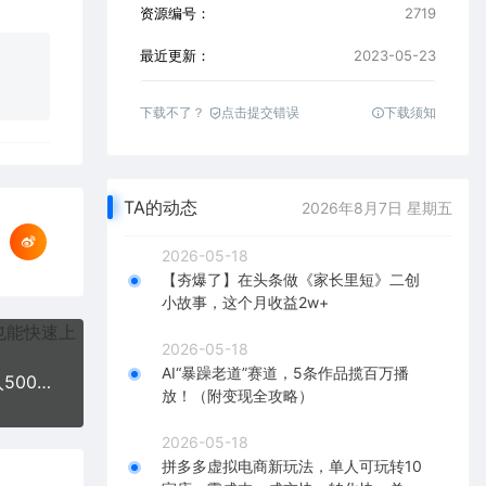
资源编号：
2719
最近更新：
2023-05-23
下载不了？
点击提交错误
下载须知
TA的动态
2026年8月7日 星期五
2026-05-18
【夯爆了】在头条做《家长里短》二创
小故事，这个月收益2w+
2026-05-18
AI“暴躁老道”赛道，5条作品揽百万播
抖音旅游图文带货项目，每天半小时发景点图片日入500+长期稳定项目
放！（附变现全攻略）
2026-05-18
拼多多虚拟电商新玩法，单人可玩转10