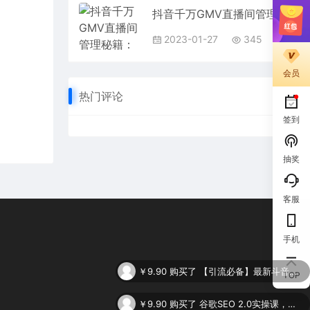
抖音千万GMV直播间管理秘籍：学会管理团队的主播，轻松掌控主播情绪
2023-01-27
345
会员
热门评论
签到
抽奖
客服
手机
￥9.90
购买了
【引流必备】最新斗音全功能全自动引流脚本，解放双手自动引流精准粉
TOP
￥9.90
购买了
谷歌SEO 2.0实操课，独立站询盘自由必备，基于2023谷歌最新算法录制（94节