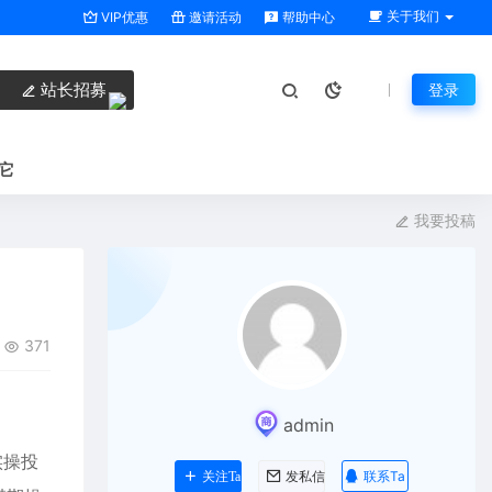
关于我们
VIP优惠
邀请活动
帮助中心
站长招募
登录
它
我要投稿
371
admin
实操投
联系Ta
关注Ta
发私信