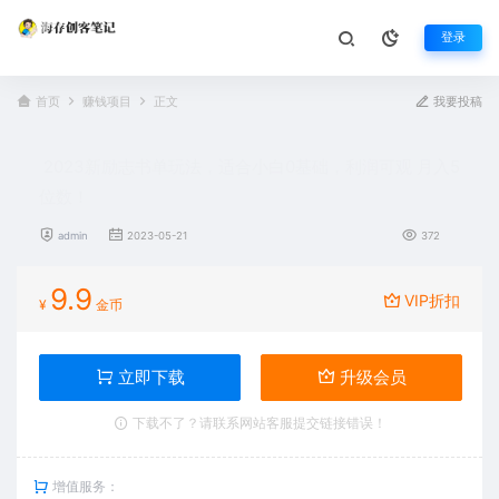
登录
首页
赚钱项目
正文
我要投稿
2023新励志书单玩法，适合小白0基础，利润可观 月入5
位数！
admin
2023-05-21
372
9.9
VIP折扣
¥
金币
立即下载
升级会员
下载不了？请联系网站客服提交链接错误！
增值服务：