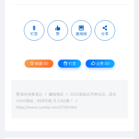
打赏
赞
微海报
分享
收藏 (0)
打赏
点赞 (
0
)
海存创客笔记
赚钱项目
2023新励志书单玩法，适合
小白0基础，利润可观 月入5位数！
https://www.cunkbj.com/2706.html