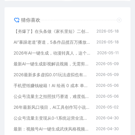
猜你喜欢
【夯爆了】在头条做《家长里短》二创小故事，这个月收益2w+
2026-05-18
AI“暴躁老道”赛道，5条作品揽百万播放！（附变现全攻略）
2026-05-18
2026年AI一键生成，动漫转真人，这个月靠这个AI赚了2W+
2026-05-11
最新AI一键生成影视解说视频，无需剪辑3分钟1条，条条爆款，多平台变现日入2000+
2026-05-09
2026最新多多虚拟0.01玩法虚拟也有新门路轻松日入2500!
2026-05-09
手机壁纸赚钱秘籍！AI 绘画 0 成本 单店狂销 3.8 万单
2026-05-06
公众号流量主之拍照技巧赛道，难度低+流量大，起号第一篇就爆了10w阅读！
2026-05-06
26年最新风口项目，AI工具创作写小说，轻松实现日入1000+
2026-05-02
公众号流量主变现从0-1系统运营全流程讲解！
2026-04-30
最新：视频号AI一键生成武侠风格视频，狂撸视频号分成收益，学完轻松日入1000+
2026-04-30