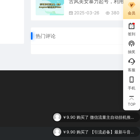
古风美女暴力起号，利用Deepseek当日变现1000+
2025-03-26
380
会员
签到
热门评论
抽奖
客服
手机
TOP
￥9.90
购买了
微信流量主自动挂机推广，轻松日入900+，简单易上手，做就有收益。
￥9.90
购买了
【引流必备】最新斗音全功能全自动引流脚本，解放双手自动引流精准粉