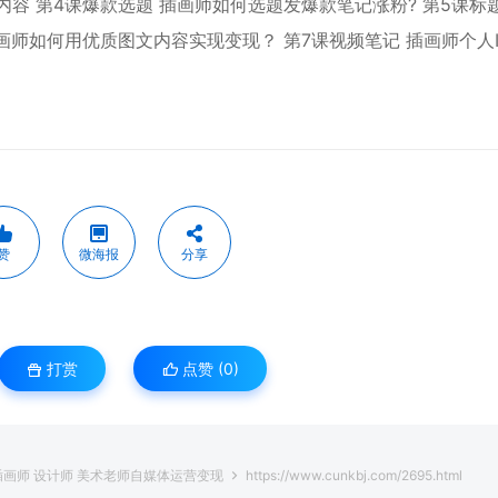
内容 第4课爆款选题 插画师如何选题发爆款笔记涨粉? 第5课标
画师如何用优质图文内容实现变现？ 第7课视频笔记 插画师个人I
赞
微海报
分享
打赏
点赞 (
0
)
画师 设计师 美术老师自媒体运营变现
https://www.cunkbj.com/2695.html