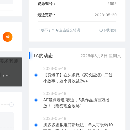
资源编号：
2695
最近更新：
2023-05-20
下载不了？
点击提交错误
下载须知
TA的动态
2026年8月8日 星期六
2026-05-18
小红书蓝海类赛道：小动物打赏与购买变现副业项目，一条龙玩法分享给你
【夯爆了】在头条做《家长里短》二创
小故事，这个月收益2w+
2026-05-18
AI“暴躁老道”赛道，5条作品揽百万播
放！（附变现全攻略）
2026-05-18
拼多多虚拟电商新玩法，单人可玩转10