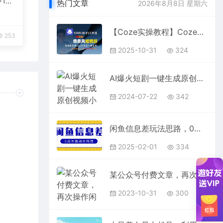
1
热门文章
2026年8月8日 星期六
台变
【Coze实操教程】Coze工作流一键生成“像素风“短视频!工作流全流程保姆级教学 !2分钟一键生成无人工干预，零基础小白保姆级教程!
253
2025-10-31
324
AI爆火短剧一键生成原创视频小白轻松日入1000＋
2024-07-22
342
闲鱼信息差玩法思路，0成本撬动大利润
2025-02-01
334
某公众号付费文章，再次操作闲鱼虚拟产品的完整过程
2023-10-31
300