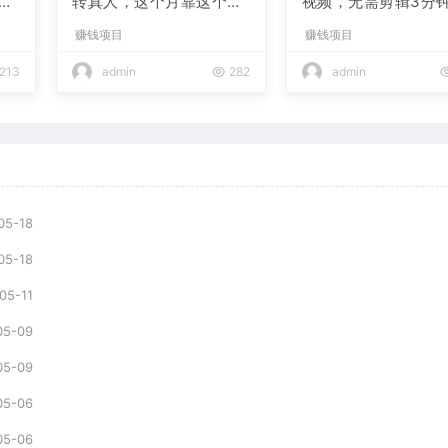
现
转真人，这个月靠这个AI
视频，无需剪辑3分钟
赚了2W+
条，条条爆款，多平
赚钱项目
赚钱项目
现日入2000+
213
admin
282
admin
05-18
05-18
05-11
05-09
05-09
05-06
05-06