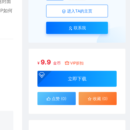
题封面
P如何
进入TA的主页
联系我
9.9
¥
金币
VIP折扣
立即下载
点赞 (
0
)
收藏 (0)