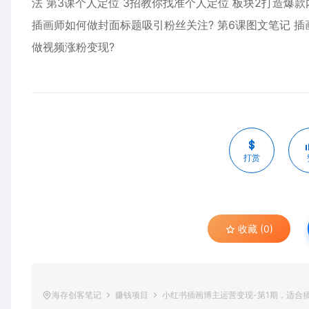
法 第3课个人定位 3招教你找准个人定位 板块2打造爆款
插画师如何做封面标题吸引粉丝关注? 第6课图文笔记 插
做视频涨粉变现?
打赏
收藏 (0)
海存创客笔记
赚钱项目
小红书插画博主运营变现-第1期，适合插