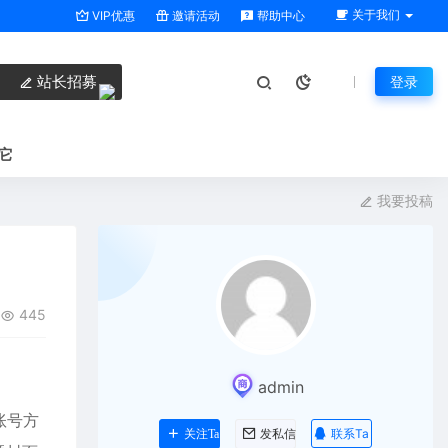
关于我们
VIP优惠
邀请活动
帮助中心
站长招募
登录
它
我要投稿
445
admin
账号方
联系Ta
关注Ta
发私信