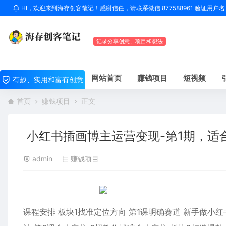
HI，欢迎来到海存创客笔记！感谢信任，请联系微信 877588961 验证用
记录分享创意、项目和想法
网站首页
赚钱项目
短视频
有趣、实用和富有创意
首页
赚钱项目
正文
小红书插画博主运营变现-第1期，适
admin
赚钱项目
课程安排 板块1找准定位方向 第1课明确赛道 新手做小