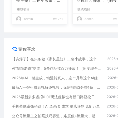
长里短》二创小故事，这
品揽百万播放！（附变
个月收益2w+
全攻略）
赚钱项目
赚钱项目
admin
251
admin
猜你喜欢
【夯爆了】在头条做《家长里短》二创小故事，这个月收益2w+
2026-
AI“暴躁老道”赛道，5条作品揽百万播放！（附变现全攻略）
2026-
2026年AI一键生成，动漫转真人，这个月靠这个AI赚了2W+
2026-
最新AI一键生成影视解说视频，无需剪辑3分钟1条，条条爆款，多平台变现日入2000+
2026-
2026最新多多虚拟0.01玩法虚拟也有新门路轻松日入2500!
2026-
手机壁纸赚钱秘籍！AI 绘画 0 成本 单店狂销 3.8 万单
2026-
公众号流量主之拍照技巧赛道，难度低+流量大，起号第一篇就爆了10w阅读！
2026-