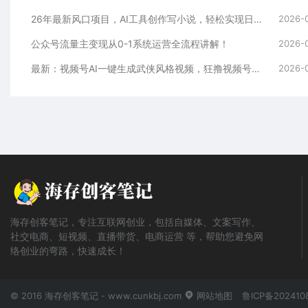
26年最新风口项目，AI工具创作写小说，轻松实现日入1000+
2026-
公众号流量主变现从0-1系统运营全流程讲解！
2026-
最新：视频号AI一键生成武侠风格视频，狂撸视频号分成收益，学完轻松日入1000+
2026-
海存创客笔记，专注互联网创业，包括自媒体、文案写作、
社交电商、短视频、直播带货、电商运营 等，帮助您避免网
络创业的弯路，快速成长！
© 2016 海存创客笔记 - www.cunkbj.com
网站地图
鲁ICP备202410