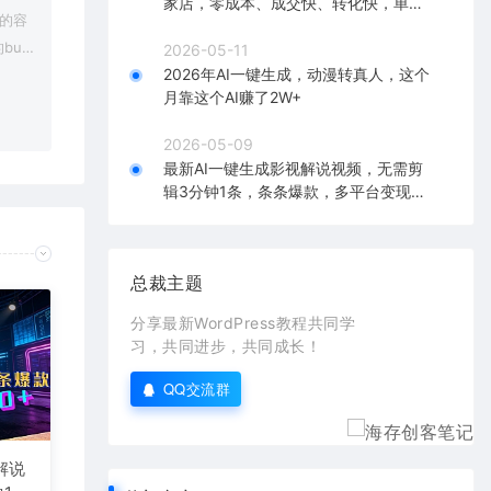
家店，零成本、成交快、转化快，单店
上的容
单日可盈利300+
bu
2026-05-11
2026年AI一键生成，动漫转真人，这个
在对应
月靠这个AI赚了2W+
2026-05-09
最新AI一键生成影视解说视频，无需剪
辑3分钟1条，条条爆款，多平台变现日
入2000+
总裁主题
分享最新WordPress教程共同学
习，共同进步，共同成长！
QQ交流群
解说