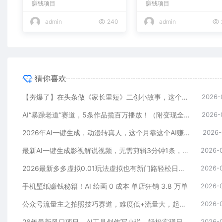
赚钱项目
赚钱项目
admin
240
admin
猜你喜欢
【夯爆了】在头条做《家长里短》二创小故事，这个月收益2w+
2026-
AI“暴躁老道”赛道，5条作品揽百万播放！（附变现全攻略）
2026-
2026年AI一键生成，动漫转真人，这个月靠这个AI赚了2W+
2026-
最新AI一键生成影视解说视频，无需剪辑3分钟1条，条条爆款，多平台变现日入2000+
2026-
2026最新多多虚拟0.01玩法虚拟也有新门路轻松日入2500!
2026-
手机壁纸赚钱秘籍！AI 绘画 0 成本 单店狂销 3.8 万单
2026-
公众号流量主之拍照技巧赛道，难度低+流量大，起号第一篇就爆了10w阅读！
2026-
26年最新风口项目，AI工具创作写小说，轻松实现日入1000+
2026-