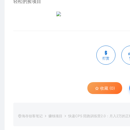
轻松的捡项目
打赏
收藏 (0)
海存创客笔记
赚钱项目
快递CPS 陪跑训练营2.0：月入2万的