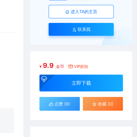
进入TA的主页
联系我
9.9
¥
金币
VIP折扣
立即下载
点赞 (
0
)
收藏 (0)