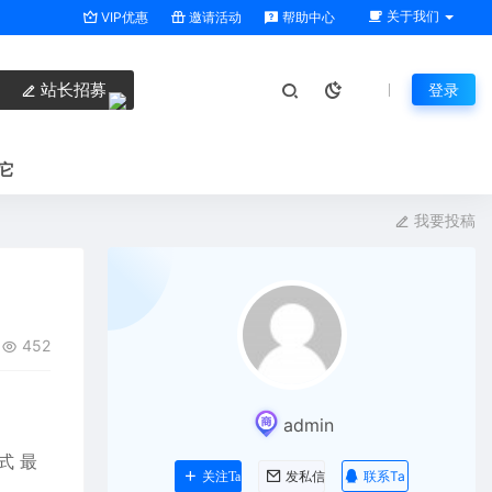
关于我们
VIP优惠
邀请活动
帮助中心
站长招募
登录
它
我要投稿
452
admin
式 最
联系Ta
关注Ta
发私信