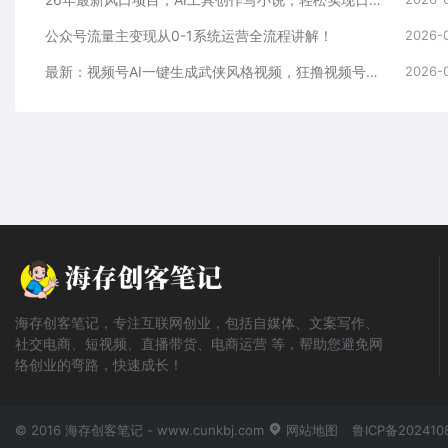
公众号流量主变现从0-1系统运营全流程讲解！
2026-
最新：视频号AI一键生成武侠风格视频，狂撸视频号分成收益，学完轻松日入1000+
2026-
海存创客笔记，专注互联网创业，包括自媒体、文案写作、
社交电商、短视频、直播带货、电商运营 等，帮助您避免网
络创业的弯路，快速成长！
© 2016 海存创客笔记 - www.cunkbj.com
网站地图
鲁ICP备202410