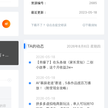
资源编号：
2685
最近更新：
2023-05-18
下载不了？
点击提交错误
下载须知
TA的动态
2026年8月6日 星期四
某网赚培训收费3900的小红书无货源教程，月入2万＋副业或者全职在家都可以
2026-05-18
【夯爆了】在头条做《家长里短》二创
小故事，这个月收益2w+
2026-05-18
AI“暴躁老道”赛道，5条作品揽百万播
放！（附变现全攻略）
2026-05-18
拼多多虚拟电商新玩法，单人可玩转10
上的容