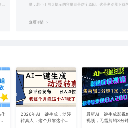
责任
量，若小于网盘提示的容量则是这个原因。这是浏览器下载的
g，建议用百度网盘软件或迅雷下载。 若排除这种情况，可
资源底部留言，或 联络我们。
查看详情
条作
2026年AI一键生成，动漫
最新AI一键生成影视
现
转真人，这个月靠这个AI
视频，无需剪辑3分钟
赚了2W+
条，条条爆款，多平