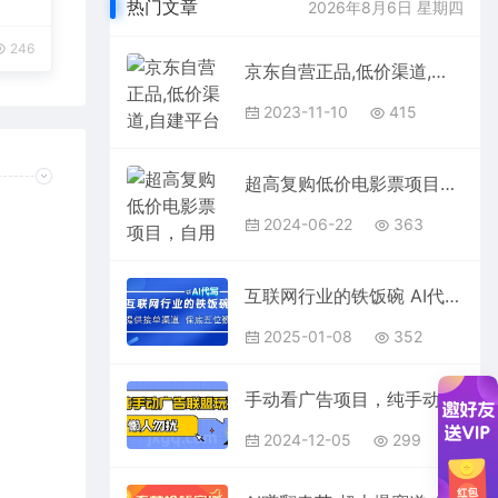
热门文章
2026年8月6日 星期四
246
京东自营正品,低价渠道,自建平台变现，无需囤货，0成本，让你快速月入3w＋
2023-11-10
415
超高复购低价电影票项目，自用省钱，卖票副业赚钱
2024-06-22
363
互联网行业的铁饭碗 AI代写 提供接单渠道 保底五位数
2025-01-08
352
手动看广告项目，纯手动广告联盟玩法，每天300+懒人勿扰
2024-12-05
299