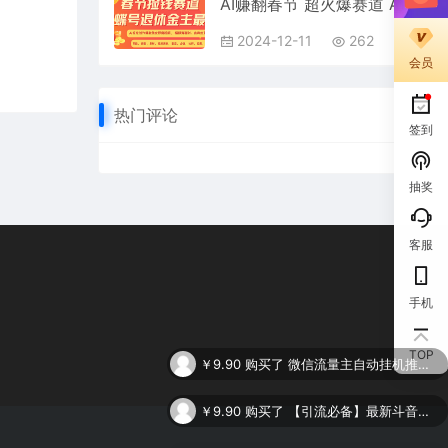
AI赚翻春节 超火爆赛道 AI融合美女和野兽 年前做起来单车变摩托 每日轻松十分钟 月赚米1W+ 抓紧冲！可做视频 可卖素材 可带徒 小白 失业 宝妈 副业都可冲
2024-12-11
262
会员
热门评论
签到
抽奖
客服
手机
￥9.90
购买了
微信流量主自动挂机推广，轻松日入900+，简单易上手，做就有收益。
TOP
￥9.90
购买了
【引流必备】最新斗音全功能全自动引流脚本，解放双手自动引流精准粉
￥9.90
购买了
谷歌SEO 2.0实操课，独立站询盘自由必备，基于2023谷歌最新算法录制（94节