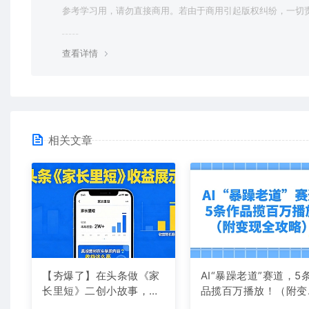
参考学习用，请勿直接商用。若由于商用引起版权纠纷，一切
均由使用者承担。更多说明请参考 VIP介绍。
查看详情
相关文章
【夯爆了】在头条做《家
AI“暴躁老道”赛道，5
长里短》二创小故事，这
品揽百万播放！（附变
个月收益2w+
全攻略）