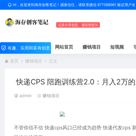
HI，欢迎来到海存创客笔记！感谢信任，请联系微信 877588961 验证用
记录分享创意、项目和想法
网站首页
赚钱项目
短视频
有趣、实用和富有创意
首页
赚钱项目
正文
快递CPS 陪跑训练营2.0：月入2万
admin
赚钱项目
不管你信不信 快递cps风口已经成为趋势 快递代发cps