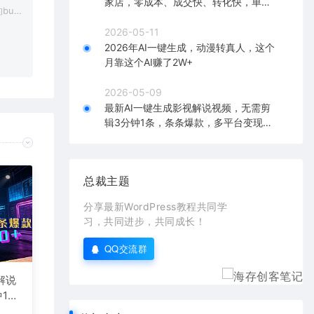
家店，零成本、成交快、转化快，单店
bu
单日可盈利300+
在对应
2026-05-11
2026年AI一键生成，动漫转真人，这个
月靠这个AI赚了2W+
2026-05-09
最新AI一键生成影视解说视频，无需剪
辑3分钟1条，条条爆款，多平台变现日
入2000+
总裁主题
分享最新WordPress教程共同学
习，共同进步，共同成长！
QQ交流群
解说
1
台变