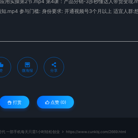
应用实操第2节.mp4 第4课：产品分销-3步秒懂达人带货变现.m
知.mp4 参与门槛: 身份要求: 开通视频号3个月以上 适宜人群:
赞
微海报
分享
打赏
点赞 (
0
)
时代 一部手机每天只需1小时轻松创业
https://www.cunkbj.com/2669.html