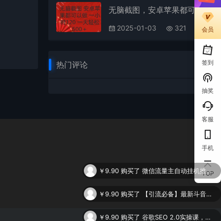
无脑截图，安卓苹果都可以做，一小时120，一天轻松500+
2025-01-03
321
会员
签到
热门评论
抽奖
客服
手机
￥9.90
购买了
微信流量主自动挂机推广，轻松日入900+，简单易上手，做就有收益。
TOP
￥9.90
购买了
【引流必备】最新斗音全功能全自动引流脚本，解放双手自动引流精准粉
￥9.90
购买了
谷歌SEO 2.0实操课，独立站询盘自由必备，基于2023谷歌最新算法录制（94节