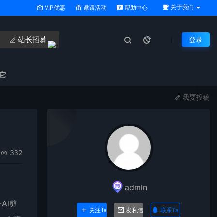
关于我们
VIP优惠
邀请活动
帮助中心
站长招募
登录
它
我要投稿
332
admin
Al剪
联系Ta
关注Ta
发私信