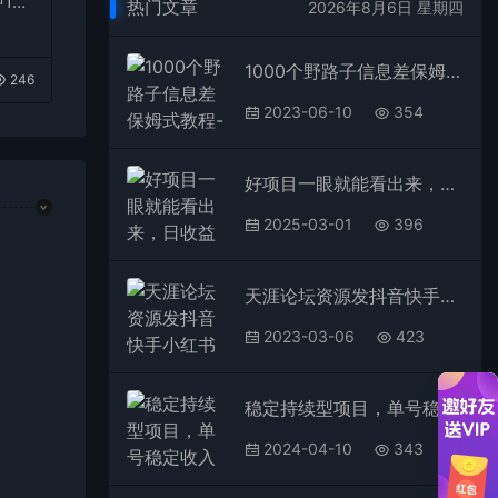
1
热门文章
2026年8月6日 星期四
台变
1000个野路子信息差保姆式教程-单日变现3000+的玩法解密
246
2023-06-10
354
好项目一眼就能看出来，日收益1000，长久可做，2025拼的就是我比你勤奋
2025-03-01
396
天涯论坛资源发抖音快手小红书神仙帖子引流 变现项目
2023-03-06
423
稳定持续型项目，单号稳定收入500+，新手小白都能轻松月入过万
2024-04-10
343