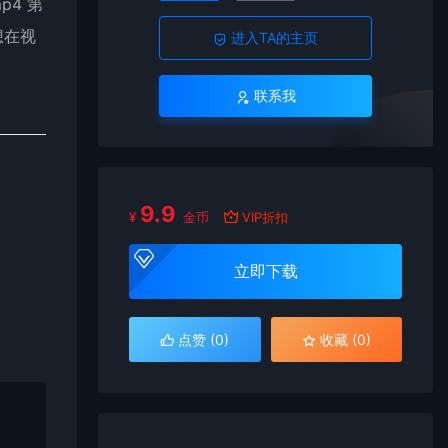
p4 第
想在视
进入TA的主页
联系我
9.9
¥
金币
VIP折扣
立即下载
点赞 (
0
)
收藏 (0)