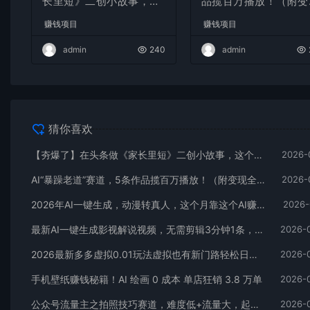
长里短》二创小故事，这
品揽百万播放！（附变
个月收益2w+
全攻略）
赚钱项目
赚钱项目
admin
240
admin
猜你喜欢
【夯爆了】在头条做《家长里短》二创小故事，这个月收益2w+
2026-
AI“暴躁老道”赛道，5条作品揽百万播放！（附变现全攻略）
2026-
2026年AI一键生成，动漫转真人，这个月靠这个AI赚了2W+
2026-
最新AI一键生成影视解说视频，无需剪辑3分钟1条，条条爆款，多平台变现日入2000+
2026-
2026最新多多虚拟0.01玩法虚拟也有新门路轻松日入2500!
2026-
手机壁纸赚钱秘籍！AI 绘画 0 成本 单店狂销 3.8 万单
2026-
公众号流量主之拍照技巧赛道，难度低+流量大，起号第一篇就爆了10w阅读！
2026-