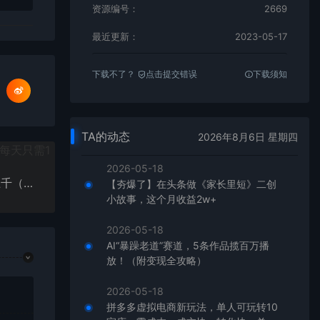
资源编号：
2669
最近更新：
2023-05-17
下载不了？
点击提交错误
下载须知
TA的动态
2026年8月6日 星期四
2026-05-18
闲鱼无货源训练营3.0：竞争小利润高 一单赚几百上千（教程+手册）第3次更新
【夯爆了】在头条做《家长里短》二创
小故事，这个月收益2w+
2026-05-18
AI“暴躁老道”赛道，5条作品揽百万播
放！（附变现全攻略）
2026-05-18
拼多多虚拟电商新玩法，单人可玩转10