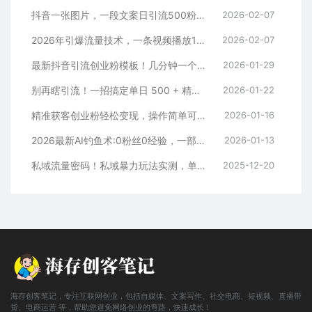
抖音一张图片，一段文案日引流500粉，新手小白，轻松上手
2026-02-07
2026年引爆流量技术，一条视频播放100W＋，无脑发，小白轻松上手
2026-02-07
最新抖音引流创业粉模板！几分钟一个视频，非常暴力，小白直接可上手操作！
2026-01-29
别再瞎引流！一招搞定单日 500 + 精准粉，微信直接爆仓
2026-01-22
精准获客创业粉轻松变现，操作简单可放大，单日轻松3000+
2026-01-16
2026最新AI钓鱼术:0粉丝0经验，一部手机就能开启赚钱模式
2026-01-13
私域流量密码！私域暴力玩法实测，单日 500 + 精准粉直接加满
2025-12-20
海存创客笔记，专注互联网创业，包括自媒体、文案写作、社交电商、短视频、直播带
货、电商运营 等，帮助您避免网络创业的弯路，快速成长！