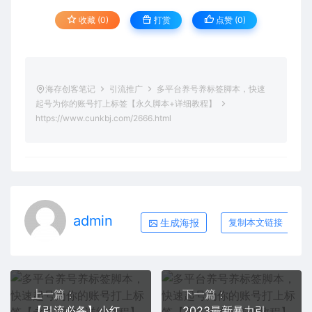
收藏 (0)
打赏
点赞 (
0
)
海存创客笔记
引流推广
多平台养号养标签脚本，快速
起号为你的账号打上标签【永久脚本+详细教程】
https://www.cunkbj.com/2666.html
admin
生成海报
复制本文链接
上一篇：
下一篇：
【引流必备】小红书一天引流一二百创业粉技术，可引全行业精准粉玩法
2023最新暴力引流创业粉丝玩法，单日被动引流50+创业粉