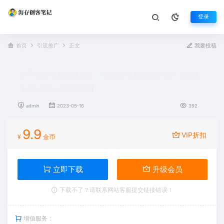
登录
首页
引流推广
正文
我要投稿
多平台养号养标签脚本，快速起号为你的账号打上标签
【永久脚本+详细教程】
admin
2023-05-16
392
9.9
VIP折扣
¥
金币
立即下载
升级会员
下载不了？请联系网站客服提交链接错误！
增值服务：