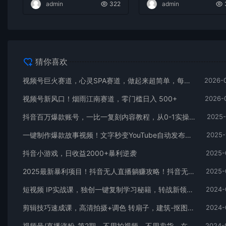
admin
322
admin
猜你喜欢
视频号巨火赛道，心灵SPA赛道，做起来超简单，每天收益800+
2026-
视频号新风口！烟雨江南赛道，零门槛日入 500+
2026-
抖音百万爆款账号，一比一复刻内容教程，从0-1实操课，小白也能学会，复制爆款，月入10w+
2025-
一键制作爆款故事视频！文字秒变YouTube自动发布的傻瓜式教程
2025-
抖音小游戏，日收益2000+暴利逆袭
2025-
2025最新暴利项目！抖音无人直播躺赚攻略！抖音无人直播3.0玩法！0门槛…
2025-
短视频 IP实战课，独创一键复制学习秘籍，转战新领域，月赚五万轻松行
2024-
剪辑技巧速成课，高清拍摄+调色 转扇子，建筑-抠图精通，新手秒变剪辑专家
2024-
视频号/直播涨粉-第2期，不用拍视频，不用卖货，在直播间做菜，就可以搞钱
2024-