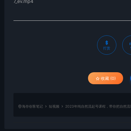
7_ev.mp4
打赏
收藏 (0)
海存创客笔记
短视频
2023年纯自然流起号课程，带你把自然