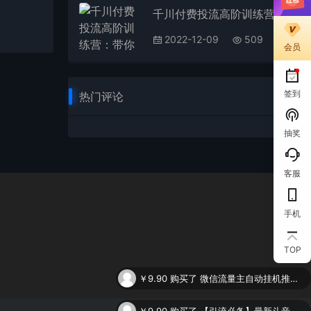
千川付费投流高阶训练营：带你玩转付费流量，新手入门到精通（视频+资料）
2022-12-09
509
会员
签到
热门评论
抽奖
客服
手机
￥9.90
购买了
微信流量主自动挂机推广，轻松日入900+，简单易上手，做就有收益。
TOP
￥9.90
购买了
【引流必备】最新斗音全功能全自动引流脚本，解放双手自动引流精准粉