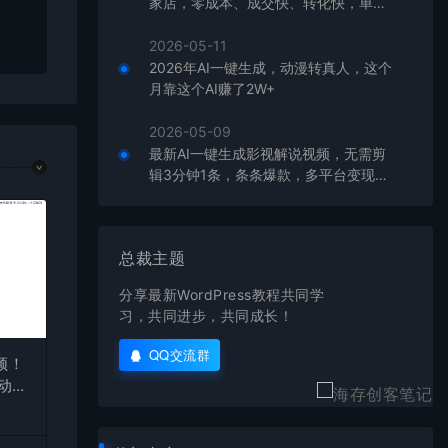
家店，零成本、成交快、转化快，单店
在对应
单日可盈利300+
2026-05-11
2026年AI一键生成，动漫转真人，这个
月靠这个AI赚了2W+
2026-05-09
最新AI一键生成影视解说视频，无需剪
辑3分钟1条，条条爆款，多平台变现日
入2000+
总裁主题
分享最新WordPress教程共同学
习，共同进步，共同成长！
QQ交流群
频！
自动发