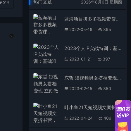
热门文章
2026年8月6日 星期四
514
蓝海项目拼多多视频带货课，2022年入百万新风口【视频教程+软件】
2022-05-16
395
2023个人IP实战特训：基础准备+短视频实操+高手进阶+变现落地+数据+电商
2023-01-21
397
东哲·短视频男女搭档变现 立刻做立刻赚 一劳永逸的私域成交项目（不露脸）
2023-02-15
350
叶小鱼21天短视频文案拆书营，学完轻松搞定各类书单短视频文案
2022-04-24
409