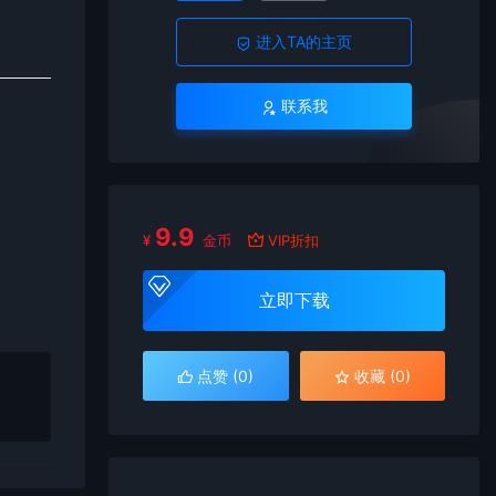
进入TA的主页
联系我
9.9
¥
金币
VIP折扣
立即下载
点赞 (
0
)
收藏 (0)