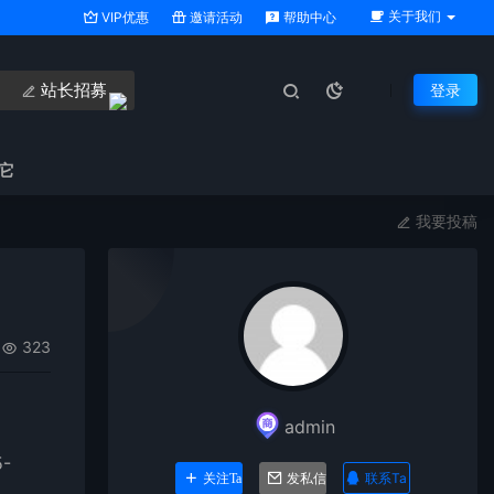
关于我们
VIP优惠
邀请活动
帮助中心
站长招募
登录
它
我要投稿
323
admin
5-
联系Ta
关注Ta
发私信