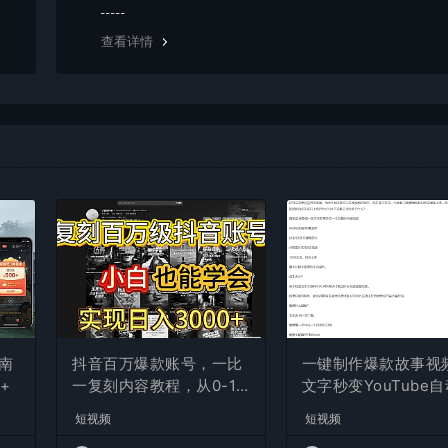
g，建议用百度网盘软件或迅雷下载。 若排除这种情况，可
资源底部留言，或 联络我们。
查看详情
南
抖音百万爆款账号，一比
一键制作爆款故事视
+
一复刻内容教程，从0-1
文字秒变YouTube
实操课，小白也能学会，
布的傻瓜式教程
短视频
短视频
复制爆款，月入10w+