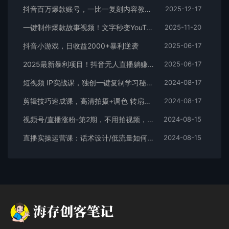
抖音百万爆款账号，一比一复刻内容教程，从0-1实操课，小白也能学会，复制爆款，月入10w+
2025-12-17
一键制作爆款故事视频！文字秒变YouTube自动发布的傻瓜式教程
2025-11-20
抖音小游戏，日收益2000+暴利逆袭
2025-06-17
2025最新暴利项目！抖音无人直播躺赚攻略！抖音无人直播3.0玩法！0门槛…
2025-06-17
短视频 IP实战课，独创一键复制学习秘籍，转战新领域，月赚五万轻松行
2024-08-17
剪辑技巧速成课，高清拍摄+调色 转扇子，建筑-抠图精通，新手秒变剪辑专家
2024-08-17
视频号/直播涨粉-第2期，不用拍视频，不用卖货，在直播间做菜，就可以搞钱
2024-08-15
直播实操运营课：话术设计/低流量如何提升/话术框架/全场燃爆/非常干货
2024-08-15