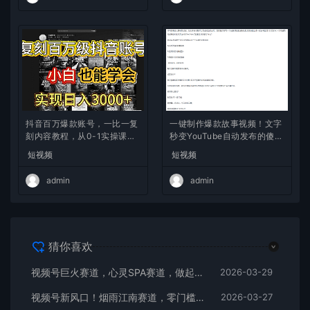
抖音百万爆款账号，一比一复
一键制作爆款故事视频！文字
刻内容教程，从0-1实操课，
秒变YouTube自动发布的傻瓜
小白也能学会，复制爆款，月
式教程
短视频
短视频
入10w+
admin
admin
猜你喜欢
视频号巨火赛道，心灵SPA赛道，做起来超简单，每天收益800+
2026-03-29
视频号新风口！烟雨江南赛道，零门槛日入 500+
2026-03-27