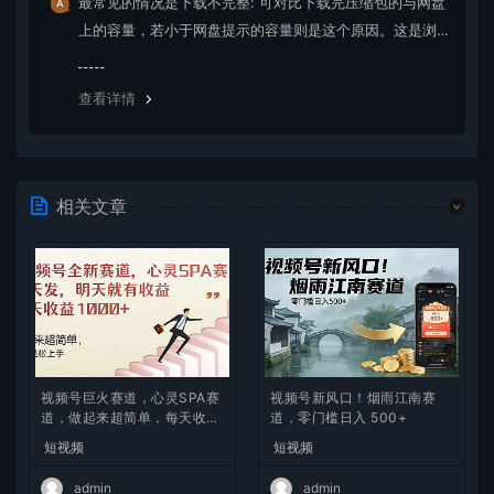
最常见的情况是下载不完整: 可对比下载完压缩包的与网盘
上的容量，若小于网盘提示的容量则是这个原因。这是浏
览器下载的bug，建议用百度网盘软件或迅雷下载。 若排
除这种情况，可在对应资源底部留言，或 联络我们。
查看详情
相关文章
视频号巨火赛道，心灵SPA赛
视频号新风口！烟雨江南赛
道，做起来超简单，每天收益
道，零门槛日入 500+
800+
短视频
短视频
admin
admin