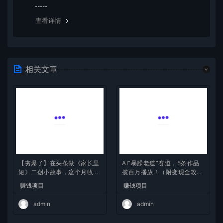
览器下载的bug，建议用百度网盘软件或迅雷下载。 若排
除这种情况，可在对应资源底部留言，或 联络我们。
查看详情
相关文章
【夯爆了】在头条做《家长里
AI“暴躁老道”赛道，5条作品
短》二创小故事，这个月收益
揽百万播放！（附变现全攻
2w+
略）
赚钱项目
赚钱项目
admin
admin