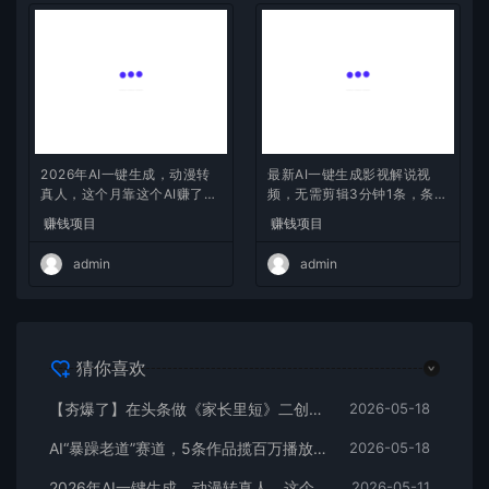
2026年AI一键生成，动漫转
最新AI一键生成影视解说视
真人，这个月靠这个AI赚了2
频，无需剪辑3分钟1条，条条
W+
爆款，多平台变现日入2000
赚钱项目
赚钱项目
+
admin
admin
猜你喜欢
【夯爆了】在头条做《家长里短》二创小故事，这个月收益2w+
2026-05-18
AI“暴躁老道”赛道，5条作品揽百万播放！（附变现全攻略）
2026-05-18
2026年AI一键生成，动漫转真人，这个月靠这个AI赚了2W+
2026-05-11