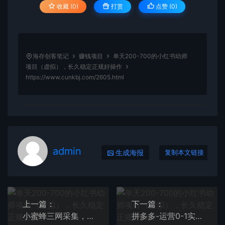
收藏 (0)
打赏
点赞 (
0
)
海存创客笔记
赚钱项目
单天200-700的小红书幼师
项目（虚拟），长久稳定正规好操作
https://www.cunkbj.com/2605.html
admin
生成海报
复制本文链接
上一篇：
下一篇：
小蜜蜂三网采集，全新采集客源京东拼多多淘宝客户一键导出
拼多多-运营0-1实操训练营，拼多多0基础入门，从基础到进阶的可实操玩法