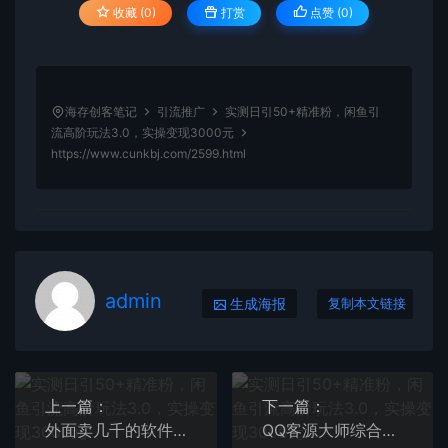
收藏 (0)
打赏
点赞 (
0
)
海存创客笔记
引流推广
实测日引50+精准粉，闲鱼引
流高阶玩法3.0，实操变现3000元
https://www.cunkbj.com/2599.html
admin
生成海报
复制本文链接
上一篇：
下一篇：
外面卖几千的软件病毒式裂变引流教程，病毒式无限吸引精准粉丝【揭秘】
QQ客源大师综合营销助手，最全的QQ引流脚本 支持群成员导出【软件+教程】