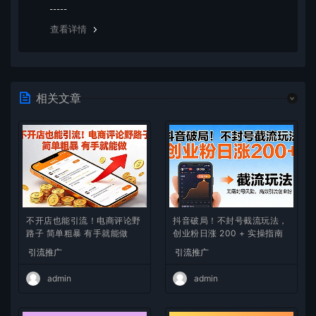
览器下载的bug，建议用百度网盘软件或迅雷下载。 若排
除这种情况，可在对应资源底部留言，或 联络我们。
查看详情
相关文章
不开店也能引流！电商评论野
抖音破局！不封号截流玩法，
路子 简单粗暴 有手就能做
创业粉日涨 200 + 实操指南
引流推广
引流推广
admin
admin