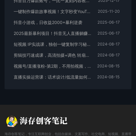
抖音百万爆款账号，一比一复刻内容教程，从0-1实操课，小白也能学会，复制爆款，月入10w+
2025-12-17
一键制作爆款故事视频！文字秒变YouTube自动发布的傻瓜式教程
2025-11-20
抖音小游戏，日收益2000+暴利逆袭
2025-06-17
2025最新暴利项目！抖音无人直播躺赚攻略！抖音无人直播3.0玩法！0门槛…
2025-06-17
短视频 IP实战课，独创一键复制学习秘籍，转战新领域，月赚五万轻松行
2024-08-17
剪辑技巧速成课，高清拍摄+调色 转扇子，建筑-抠图精通，新手秒变剪辑专家
2024-08-17
视频号/直播涨粉-第2期，不用拍视频，不用卖货，在直播间做菜，就可以搞钱
2024-08-15
直播实操运营课：话术设计/低流量如何提升/话术框架/全场燃爆/非常干货
2024-08-15
海存创客笔记，专注互联网创业，包括自媒体、文案写作、社交电商、短视频、直播带