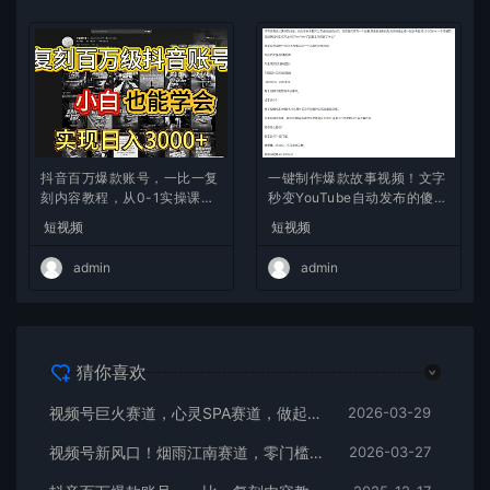
抖音百万爆款账号，一比一复
一键制作爆款故事视频！文字
刻内容教程，从0-1实操课，
秒变YouTube自动发布的傻瓜
小白也能学会，复制爆款，月
式教程
短视频
短视频
入10w+
admin
admin
猜你喜欢
视频号巨火赛道，心灵SPA赛道，做起来超简单，每天收益800+
2026-03-29
视频号新风口！烟雨江南赛道，零门槛日入 500+
2026-03-27