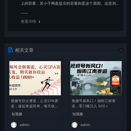
上的容量，若小于网盘提示的容量则是这个原因。这是浏
览器下载的bug，建议用百度网盘软件或迅雷下载。 若排
除这种情况，可在对应资源底部留言，或 联络我们。
查看详情
相关文章
视频号巨火赛道，心灵SPA赛
视频号新风口！烟雨江南赛
道，做起来超简单，每天收益
道，零门槛日入 500+
800+
短视频
短视频
admin
admin