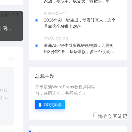
家店，零成本、成交快、转化快，单店
单日可盈利300+
2026-05-11
2026年AI一键生成，动漫转真人，这个
月靠这个AI赚了2W+
AI绘画速成课stable diffusion，快速生成高品质设计图稿、B端设计3D图标
2026-05-09
最新AI一键生成影视解说视频，无需剪
辑3分钟1条，条条爆款，多平台变现日
入2000+
总裁主题
分享最新WordPress教程共同学
上的容
习，共同进步，共同成长！
bu
QQ交流群
在对应