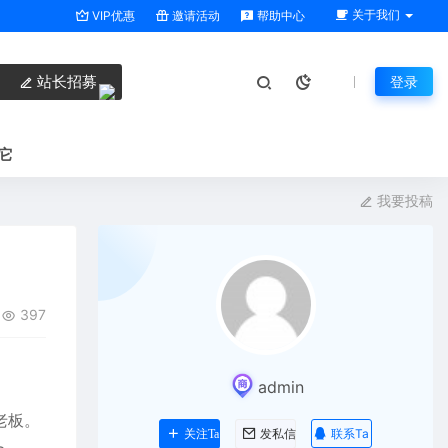
关于我们
VIP优惠
邀请活动
帮助中心
站长招募
登录
它
我要投稿
397
admin
老板。
联系Ta
关注Ta
发私信