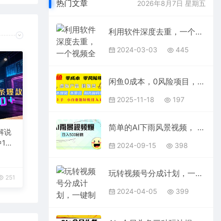
热门文章
2026年8月7日 星期五
利用软件深度去重，一个视频全网分发，可过中视频计划，无脑搬运月入1W+
2024-03-03
445
闲鱼0成本，0风险项目， 简单易上手，小白也能轻松日入1000+！
2025-11-18
197
简单的AI下雨风景视频， 一条视频播放量10万+，手把手教你制作，日入500+
解说
1
2024-09-15
398
台变
玩转视频号分成计划，一键制作AI原创视频掘金，单号轻松日入500+小白也…
251
2024-04-05
399