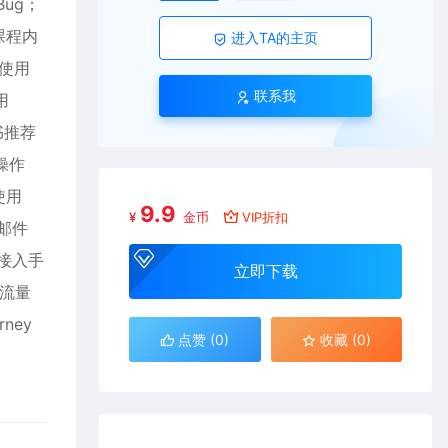
ug；
课程内
进入TA的主页
何使用
联系我
用
书推荐
操作
使用
9.9
¥
金币
VIP折扣
理邮件
 接入手
立即下载
O流量
ney
点赞 (
0
)
收藏 (0)