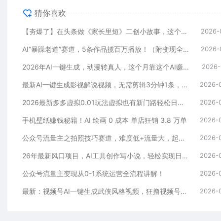
猜你喜欢
【夯爆了】在头条做《家长里短》二创小故事，这个月收益2w+
2026-
AI“暴躁老道”赛道，5条作品揽百万播放！（附变现全攻略）
2026-
2026年AI一键生成，动漫转真人，这个月靠这个AI赚了2W+
2026-
最新AI一键生成影视解说视频，无需剪辑3分钟1条，条条爆款，多平台变现日入2000+
2026-
2026最新多多虚拟0.01玩法虚拟也有新门路轻松日入2500!
2026-
手机壁纸赚钱秘籍！AI 绘画 0 成本 单店狂销 3.8 万单
2026-
公众号流量主之拍照技巧赛道，难度低+流量大，起号第一篇就爆了10w阅读！
2026-
26年最新风口项目，AI工具创作写小说，轻松实现日入1000+
2026-
公众号流量主变现从0-1系统运营全流程讲解！
2026-
最新：视频号AI一键生成武侠风格视频，狂撸视频号分成收益，学完轻松日入1000+
2026-