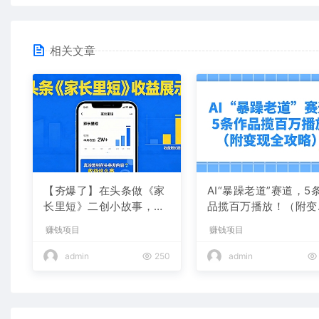
相关文章
【夯爆了】在头条做《家
AI“暴躁老道”赛道，5
长里短》二创小故事，这
品揽百万播放！（附变
个月收益2w+
全攻略）
赚钱项目
赚钱项目
admin
250
admin