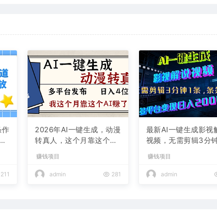
条作
2026年AI一键生成，动漫
最新AI一键生成影视
现
转真人，这个月靠这个AI
视频，无需剪辑3分钟
赚了2W+
条，条条爆款，多平
赚钱项目
赚钱项目
现日入2000+
211
admin
281
admin