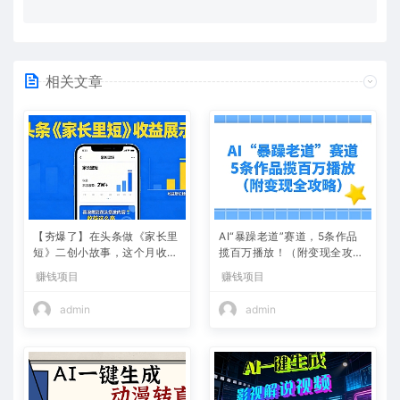
相关文章
【夯爆了】在头条做《家长里
AI“暴躁老道”赛道，5条作品
短》二创小故事，这个月收益
揽百万播放！（附变现全攻
2w+
略）
赚钱项目
赚钱项目
admin
admin