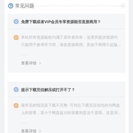
常见问题
免费下载或者VIP会员专享资源能否直接商用？
本站所有资源版权均属于原作者所有，这里所提供资源均
只能用于参考学习用，请勿直接商用。若由于商用引起版
权纠纷，一切责任均由使用者承担。更多说明请参考 VIP介
绍。
查看详情
提示下载完但解压或打开不了？
最常见的情况是下载不完整: 可对比下载完压缩包的与网盘
上的容量，若小于网盘提示的容量则是这个原因。这是浏
览器下载的bug，建议用百度网盘软件或迅雷下载。 若排
除这种情况，可在对应资源底部留言，或 联络我们。
查看详情