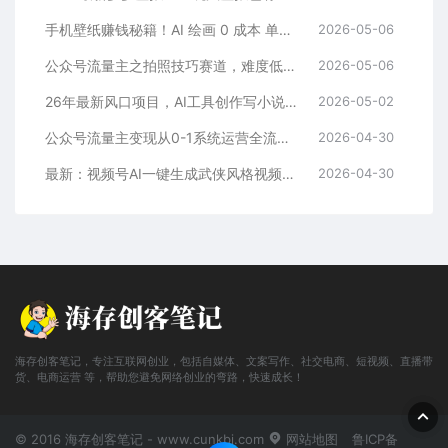
手机壁纸赚钱秘籍！AI 绘画 0 成本 单店狂销 3.8 万单
2026-05-06
公众号流量主之拍照技巧赛道，难度低+流量大，起号第一篇就爆了10w阅读！
2026-05-06
26年最新风口项目，AI工具创作写小说，轻松实现日入1000+
2026-05-02
公众号流量主变现从0-1系统运营全流程讲解！
2026-04-30
最新：视频号AI一键生成武侠风格视频，狂撸视频号分成收益，学完轻松日入1000+
2026-04-30
海存创客笔记，专注互联网创业，包括自媒体、文案写作、社交电商、短视频、直播带
货、电商运营 等，帮助您避免网络创业的弯路，快速成长！
© 2016 海存创客笔记 - www.cunkbj.com
网站地图
鲁ICP备