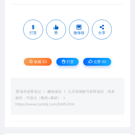
打赏
赞
微海报
分享
收藏 (0)
打赏
点赞 (
0
)
海存创客笔记
赚钱项目
云天情感账号矩阵项目，简单
操作，可放大（教程+素材）
https://www.cunkbj.com/2495.html