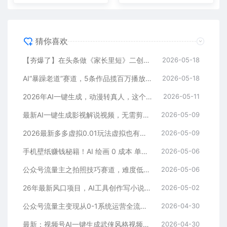
猜你喜欢
【夯爆了】在头条做《家长里短》二创小故事，这个月收益2w+
2026-05-18
AI“暴躁老道”赛道，5条作品揽百万播放！（附变现全攻略）
2026-05-18
2026年AI一键生成，动漫转真人，这个月靠这个AI赚了2W+
2026-05-11
最新AI一键生成影视解说视频，无需剪辑3分钟1条，条条爆款，多平台变现日入2000+
2026-05-09
2026最新多多虚拟0.01玩法虚拟也有新门路轻松日入2500!
2026-05-09
手机壁纸赚钱秘籍！AI 绘画 0 成本 单店狂销 3.8 万单
2026-05-06
公众号流量主之拍照技巧赛道，难度低+流量大，起号第一篇就爆了10w阅读！
2026-05-06
26年最新风口项目，AI工具创作写小说，轻松实现日入1000+
2026-05-02
公众号流量主变现从0-1系统运营全流程讲解！
2026-04-30
最新：视频号AI一键生成武侠风格视频，狂撸视频号分成收益，学完轻松日入1000+
2026-04-30