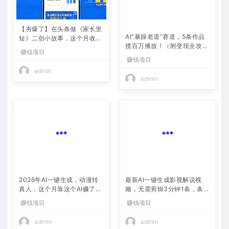
【夯爆了】在头条做《家长里
AI“暴躁老道”赛道，5条作品
短》二创小故事，这个月收益
揽百万播放！（附变现全攻
2w+
略）
赚钱项目
赚钱项目
admin
admin
2026年AI一键生成，动漫转
最新AI一键生成影视解说视
真人，这个月靠这个AI赚了2
频，无需剪辑3分钟1条，条条
W+
爆款，多平台变现日入2000
赚钱项目
赚钱项目
+
admin
admin