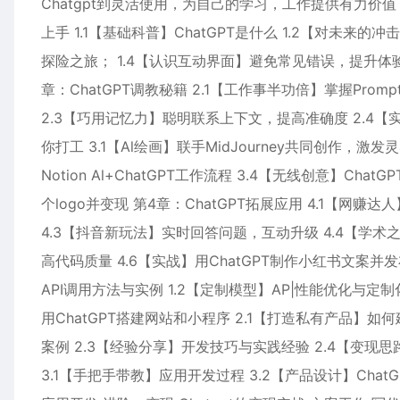
Chatgpt到灵活使用，为自己的学习，工作提供有力价值
上手 1.1【基础科普】ChatGPT是什么 1.2【对未来的
探险之旅； 1.4【认识互动界面】避免常见错误，提升体验 
章：ChatGPT调教秘籍 2.1【工作事半功倍】掌握Pro
2.3【巧用记忆力】聪明联系上下文，提高准确度 2.4【
你打工 3.1【Al绘画】联手MidJourney共同创作，激发
Notion Al+ChatGPT工作流程 3.4【无线创意】Cha
个logo并变现 第4章：ChatGPT拓展应用 4.1【网赚
4.3【抖音新玩法】实时回答问题，互动升级 4.4【学术之友
高代码质量 4.6【实战】用ChatGPT制作小红书文案并发
API调用方法与实例 1.2【定制模型】AP|性能优化与定
用ChatGPT搭建网站和小程序 2.1【打造私有产品】如
案例 2.3【经验分享】开发技巧与实践经验 2.4【变现
3.1【手把手带教】应用开发过程 3.2【产品设计】Chat