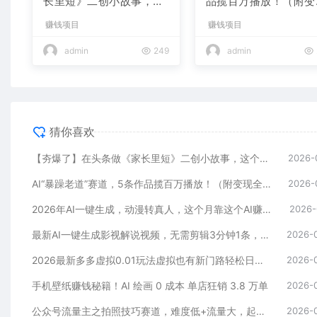
长里短》二创小故事，这
品揽百万播放！（附变
个月收益2w+
全攻略）
赚钱项目
赚钱项目
admin
249
admin
猜你喜欢
【夯爆了】在头条做《家长里短》二创小故事，这个月收益2w+
2026-
AI“暴躁老道”赛道，5条作品揽百万播放！（附变现全攻略）
2026-
2026年AI一键生成，动漫转真人，这个月靠这个AI赚了2W+
2026-
最新AI一键生成影视解说视频，无需剪辑3分钟1条，条条爆款，多平台变现日入2000+
2026-
2026最新多多虚拟0.01玩法虚拟也有新门路轻松日入2500!
2026-
手机壁纸赚钱秘籍！AI 绘画 0 成本 单店狂销 3.8 万单
2026-
公众号流量主之拍照技巧赛道，难度低+流量大，起号第一篇就爆了10w阅读！
2026-