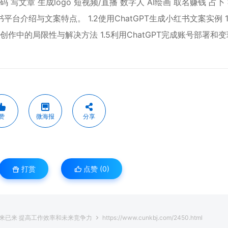
码 写文章 生成logo 短视频/直播 数字人 AI绘画 取名赚钱 占卜
红书平台介绍与文案特点。 1.2使用ChatGPT生成小红书文案实例 1
案创作中的局限性与解决方法 1.5利用ChatGPT完成账号部署和变
赞
微海报
分享
打赏
点赞 (
0
)
 未来已来 提高工作效率和未来竞争力
https://www.cunkbj.com/2450.html