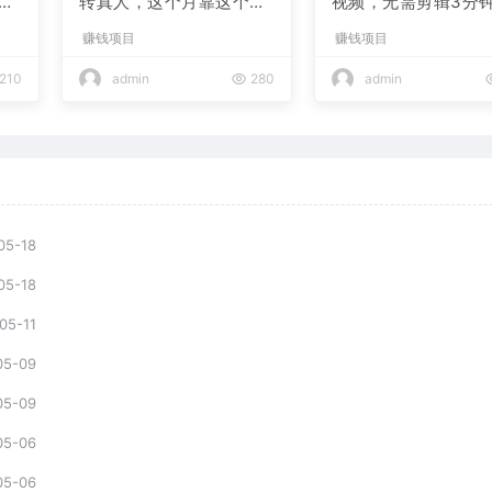
现
转真人，这个月靠这个AI
视频，无需剪辑3分钟
赚了2W+
条，条条爆款，多平
赚钱项目
赚钱项目
现日入2000+
210
admin
280
admin
05-18
05-18
05-11
05-09
05-09
05-06
05-06