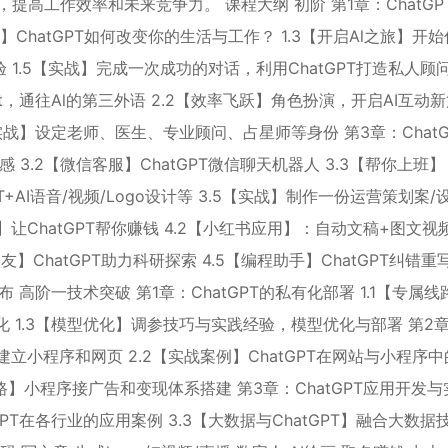
，提高工作效率和未来竞争力。 课程大纲 初阶 第1章：ChatGP
冲击】ChatGPT如何改变你的生活与工作？ 1.3【开启Al之旅】开始
1.5【实战】完成一次成功的对话，利用ChatGPT打造私人顾问
mpt，通往Al的第三外语 2.2【效率飞跃】角色扮演，开启AI互动
实战】设定老师、医生、专业顾问、占星师等身份 第3章：ChatG
灵感 3.2【微信客服】ChatGPT微信聊天机器人 3.3【帮你上班】
tGPT+AI语音/视频/Logo设计等 3.5【实战】制作一份运营策划案
达人】让ChatGPT帮你赚钱 4.2【小红书应用】：自动文稿+图文视
】ChatGPT助力科研探索 4.5【编程助手】ChatGPT纠错重
布 高阶一技术突破 第1章：ChatGPT的私有化部署 1.1【专属线
制化 1.3【模型优化】调参技巧与实践经验，模型优化与部署 第2
何建立小程序和网页 2.2【实战案例】ChatGPT在网站与小程序
思路】小程序接广告和变现体系搭建 第3章：ChatGPT应用开发与
GPT在各行业的应用案例 3.3【大数据与ChatGPT】融合大数据