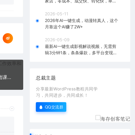
家店，零成本、成交快、转化快，单店
单日可盈利300+
2026-05-11
2026年AI一键生成，动漫转真人，这个
月靠这个AI赚了2W+
2026-05-09
最新AI一键生成影视解说视频，无需剪
辑3分钟1条，条条爆款，多平台变现日
入2000+
【AI训练营】全网第一个系统的stable diffusion基础课，新手入门必看
总裁主题
分享最新WordPress教程共同学
习，共同进步，共同成长！
QQ交流群