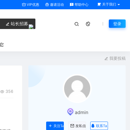
关于我们
VIP优惠
邀请活动
帮助中心
站长招募
登录
它
我要投稿
356
admin
联系Ta
关注Ta
发私信