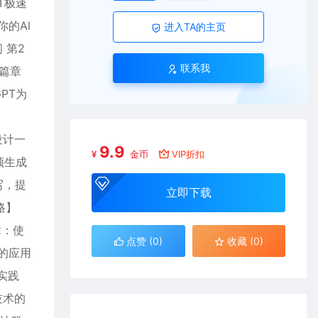
T极速
你的Al
进入TA的主页
 第2
联系我
新篇章
PT为
/设计一
9.9
¥
金币
VIP折扣
频生成
写，提
立即下载
路】
章：使
点赞 (
0
)
收藏 (0)
中的应用
实践
技术的