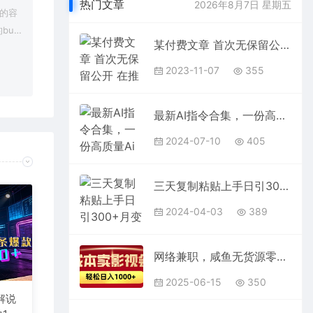
热门文章
2026年8月7日 星期五
上的容
bu
某付费文章 首次无保留公开 在推荐流量机制下 公众号快速起号入池的4个技巧
在对应
2023-11-07
355
最新AI指令合集，一份高质量Ai指令，解决你的内容创作【指令+教程】
2024-07-10
405
三天复制粘贴上手日引300+月变现5位数 小红书24年最新细分虚拟资料项目拆解
2024-04-03
389
网络兼职，咸鱼无货源零成本卖影视会员，轻轻松松日入1000+
2025-06-15
350
解说