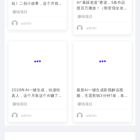
AI“暴躁老道”赛道，5条作品
短》二创小故事，这个月收益
揽百万播放！（附变现全攻
2w+
赚钱项目
略）
赚钱项目
admin
admin
2026年AI一键生成，动漫转
最新AI一键生成影视解说视
真人，这个月靠这个AI赚了2
频，无需剪辑3分钟1条，条条
W+
爆款，多平台变现日入2000
赚钱项目
赚钱项目
+
admin
admin