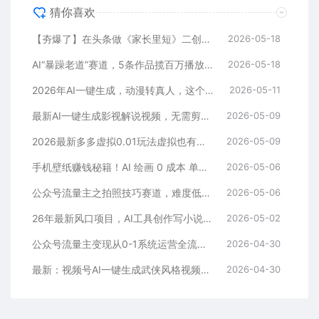
猜你喜欢
【夯爆了】在头条做《家长里短》二创小故事，这个月收益2w+
2026-05-18
AI“暴躁老道”赛道，5条作品揽百万播放！（附变现全攻略）
2026-05-18
2026年AI一键生成，动漫转真人，这个月靠这个AI赚了2W+
2026-05-11
最新AI一键生成影视解说视频，无需剪辑3分钟1条，条条爆款，多平台变现日入2000+
2026-05-09
2026最新多多虚拟0.01玩法虚拟也有新门路轻松日入2500!
2026-05-09
手机壁纸赚钱秘籍！AI 绘画 0 成本 单店狂销 3.8 万单
2026-05-06
公众号流量主之拍照技巧赛道，难度低+流量大，起号第一篇就爆了10w阅读！
2026-05-06
26年最新风口项目，AI工具创作写小说，轻松实现日入1000+
2026-05-02
公众号流量主变现从0-1系统运营全流程讲解！
2026-04-30
最新：视频号AI一键生成武侠风格视频，狂撸视频号分成收益，学完轻松日入1000+
2026-04-30