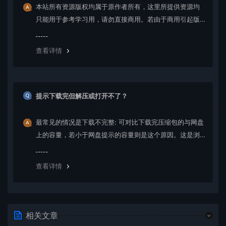
本站所有资源版权均属于原作者所有，这里所提供资源均
只能用于参考学习用，请勿直接商用。若由于商用引起版
权纠纷，一切责任均由使用者承担。更多说明请参考 VIP介
绍。
查看详情
提示下载完但解压或打开不了？
最常见的情况是下载不完整: 可对比下载完压缩包的与网盘
上的容量，若小于网盘提示的容量则是这个原因。这是浏
览器下载的bug，建议用百度网盘软件或迅雷下载。 若排
除这种情况，可在对应资源底部留言，或 联络我们。
查看详情
相关文章