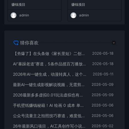
W+
爆款，多平台变现日入2000
赚钱项目
赚钱项目
+
admin
admin
猜你喜欢
【夯爆了】在头条做《家长里短》二创小故事，这个月收益2w+
2026-05-18
AI“暴躁老道”赛道，5条作品揽百万播放！（附变现全攻略）
2026-05-18
2026年AI一键生成，动漫转真人，这个月靠这个AI赚了2W+
2026-05-11
最新AI一键生成影视解说视频，无需剪辑3分钟1条，条条爆款，多平台变现日入2000+
2026-05-09
2026最新多多虚拟0.01玩法虚拟也有新门路轻松日入2500!
2026-05-09
手机壁纸赚钱秘籍！AI 绘画 0 成本 单店狂销 3.8 万单
2026-05-06
公众号流量主之拍照技巧赛道，难度低+流量大，起号第一篇就爆了10w阅读！
2026-05-06
26年最新风口项目，AI工具创作写小说，轻松实现日入1000+
2026-05-02