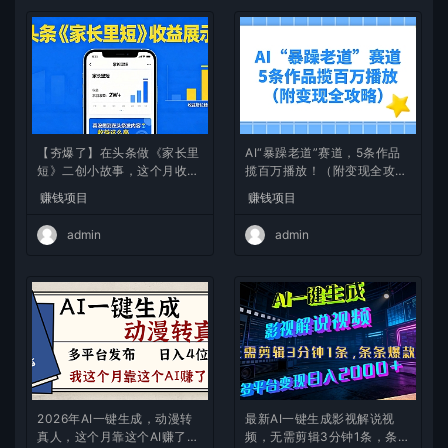
【夯爆了】在头条做《家长里
AI“暴躁老道”赛道，5条作品
短》二创小故事，这个月收益
揽百万播放！（附变现全攻
2w+
略）
赚钱项目
赚钱项目
admin
admin
2026年AI一键生成，动漫转
最新AI一键生成影视解说视
真人，这个月靠这个AI赚了2
频，无需剪辑3分钟1条，条条