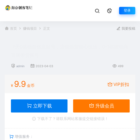
登录
首页
赚钱项目
正文
我要投稿
7天0基础自然流起号，店铺运营核心玩法，0-1搭建电商
直播带货账号
admin
2023-04-03
499
9.9
VIP折扣
¥
金币
立即下载
升级会员
下载不了？请联系网站客服提交链接错误！
增值服务：