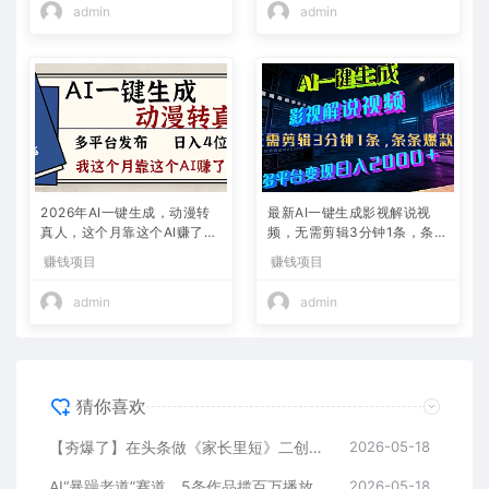
admin
admin
2026年AI一键生成，动漫转
最新AI一键生成影视解说视
真人，这个月靠这个AI赚了2
频，无需剪辑3分钟1条，条条
W+
爆款，多平台变现日入2000
赚钱项目
赚钱项目
+
admin
admin
猜你喜欢
【夯爆了】在头条做《家长里短》二创小故事，这个月收益2w+
2026-05-18
AI“暴躁老道”赛道，5条作品揽百万播放！（附变现全攻略）
2026-05-18