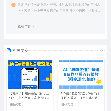
最常见的情况是下载不完整: 可对比下载完压缩包的与网盘
上的容量，若小于网盘提示的容量则是这个原因。这是浏
览器下载的bug，建议用百度网盘软件或迅雷下载。 若排
除这种情况，可在对应资源底部留言，或 联络我们。
查看详情
相关文章
【夯爆了】在头条做《家长里
AI“暴躁老道”赛道，5条作品
短》二创小故事，这个月收益
揽百万播放！（附变现全攻
2w+
略）
赚钱项目
赚钱项目