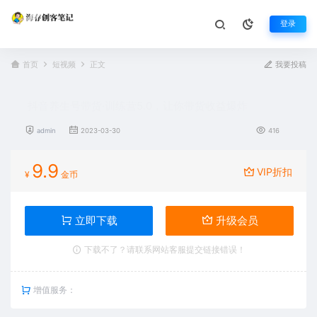
登录
首页
短视频
正文
我要投稿
抖音养生号带货·训练营5.0，让你带货收益爆炸
admin
2023-03-30
416
9.9
VIP折扣
¥
金币
立即下载
升级会员
下载不了？请联系网站客服提交链接错误！
增值服务：