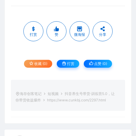
打赏
赞
微海报
分享
收藏 (0)
打赏
点赞 (
0
)
海存创客笔记
短视频
抖音养生号带货·训练营5.0，让
你带货收益爆炸
https://www.cunkbj.com/2297.html