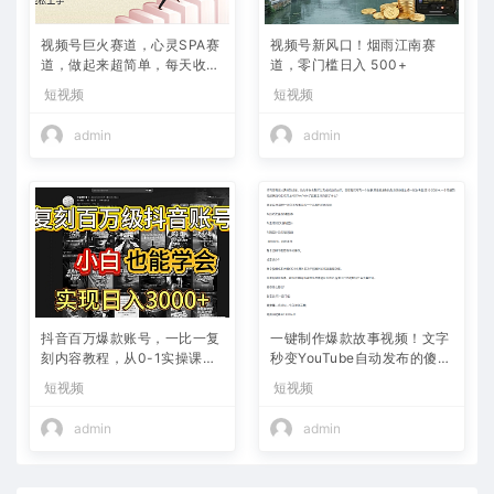
视频号巨火赛道，心灵SPA赛
视频号新风口！烟雨江南赛
道，做起来超简单，每天收益
道，零门槛日入 500+
800+
短视频
短视频
admin
admin
抖音百万爆款账号，一比一复
一键制作爆款故事视频！文字
刻内容教程，从0-1实操课，
秒变YouTube自动发布的傻瓜
小白也能学会，复制爆款，月
式教程
短视频
短视频
入10w+
admin
admin