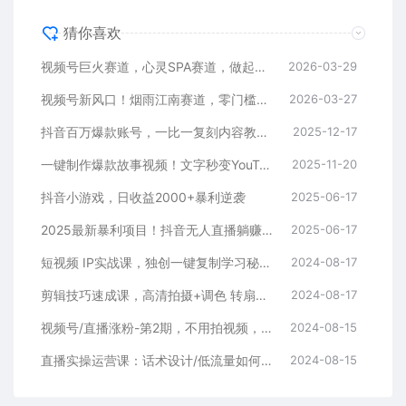
猜你喜欢
视频号巨火赛道，心灵SPA赛道，做起来超简单，每天收益800+
2026-03-29
视频号新风口！烟雨江南赛道，零门槛日入 500+
2026-03-27
抖音百万爆款账号，一比一复刻内容教程，从0-1实操课，小白也能学会，复制爆款，月入10w+
2025-12-17
一键制作爆款故事视频！文字秒变YouTube自动发布的傻瓜式教程
2025-11-20
抖音小游戏，日收益2000+暴利逆袭
2025-06-17
2025最新暴利项目！抖音无人直播躺赚攻略！抖音无人直播3.0玩法！0门槛…
2025-06-17
短视频 IP实战课，独创一键复制学习秘籍，转战新领域，月赚五万轻松行
2024-08-17
剪辑技巧速成课，高清拍摄+调色 转扇子，建筑-抠图精通，新手秒变剪辑专家
2024-08-17
视频号/直播涨粉-第2期，不用拍视频，不用卖货，在直播间做菜，就可以搞钱
2024-08-15
直播实操运营课：话术设计/低流量如何提升/话术框架/全场燃爆/非常干货
2024-08-15