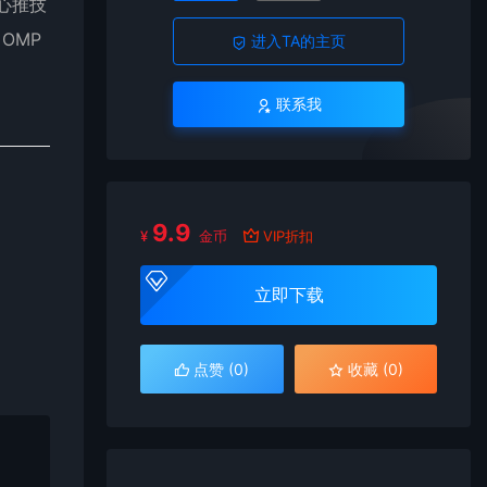
心推技
OMP
进入TA的主页
联系我
9.9
¥
金币
VIP折扣
立即下载
点赞 (
0
)
收藏 (0)