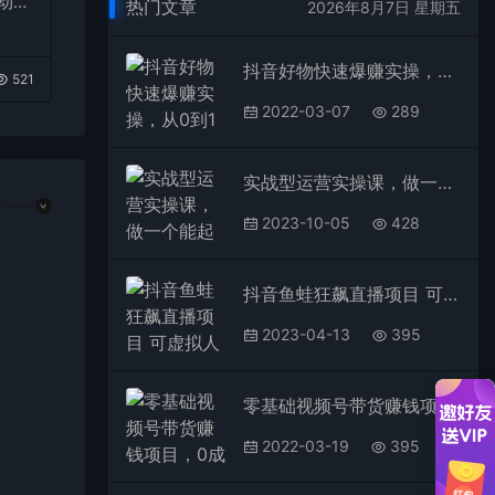
自动发
热门文章
2026年8月7日 星期五
抖音好物快速爆赚实操，从0到1日成交7K直播课，干货满满
521
2022-03-07
289
实战型运营实操课，做一个能起号能稳号有人设的变现主播
2023-10-05
428
抖音鱼蛙狂飙直播项目 可虚拟人直播 抖音报白 实时互动直播【软件+教程】
2023-04-13
395
零基础视频号带货赚钱项目，0成本0门槛轻松日入300+【视频教程】
2022-03-19
395