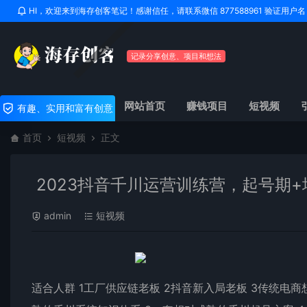
HI，欢迎来到海存创客笔记！感谢信任，请联系微信 877588961 验证用
记录分享创意、项目和想法
网站首页
赚钱项目
短视频
有趣、实用和富有创意
首页
短视频
正文
2023抖音千川运营训练营，起号期+
admin
短视频
适合人群 1工厂供应链老板 2抖音新入局老板 3传统电商