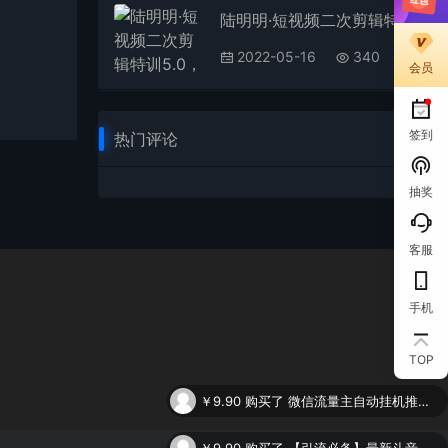
陆明明·短视频二次剪辑特训5.0，1部手机就可以操作，0基础掌握短视频二次剪辑和混剪技术
2022-05-16
340
会员
签到
热门评论
抽奖
客服
手机
TOP
￥9.90
购买了
微信流量主自动挂机推广，轻松日入900+，简单易上手，做就有收益。
￥9.90
购买了
【引流必备】最新斗音全功能全自动引流脚本，解放双手自动引流精准粉