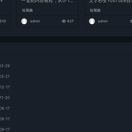
+
一复刻内容教程，从0-1
文字秒变YouTube
实操课，小白也能学会，
布的傻瓜式教程
短视频
短视频
复制爆款，月入10w+
310
admin
437
admin
03-29
03-27
12-17
11-20
06-17
06-17
08-17