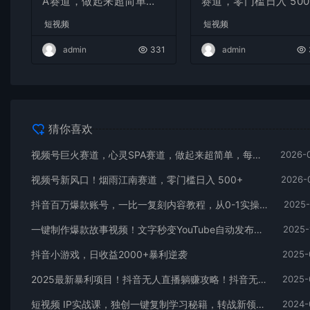
A赛道，做起来超简单，
赛道，零门槛日入 500
每天收益800+
短视频
短视频
admin
331
admin
猜你喜欢
视频号巨火赛道，心灵SPA赛道，做起来超简单，每天收益800+
2026-
视频号新风口！烟雨江南赛道，零门槛日入 500+
2026-
抖音百万爆款账号，一比一复刻内容教程，从0-1实操课，小白也能学会，复制爆款，月入10w+
2025-
一键制作爆款故事视频！文字秒变YouTube自动发布的傻瓜式教程
2025-
抖音小游戏，日收益2000+暴利逆袭
2025-
2025最新暴利项目！抖音无人直播躺赚攻略！抖音无人直播3.0玩法！0门槛…
2025-
短视频 IP实战课，独创一键复制学习秘籍，转战新领域，月赚五万轻松行
2024-