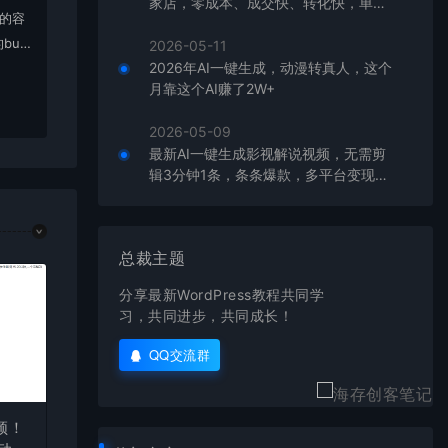
家店，零成本、成交快、转化快，单店
上的容
单日可盈利300+
bu
2026-05-11
2026年AI一键生成，动漫转真人，这个
在对应
月靠这个AI赚了2W+
2026-05-09
最新AI一键生成影视解说视频，无需剪
辑3分钟1条，条条爆款，多平台变现日
入2000+
总裁主题
分享最新WordPress教程共同学
习，共同进步，共同成长！
QQ交流群
频！