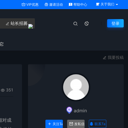
关于我们
VIP优惠
邀请活动
帮助中心
站长招募
登录
它
我要投稿
351
admin
相对成
联系Ta
关注Ta
发私信