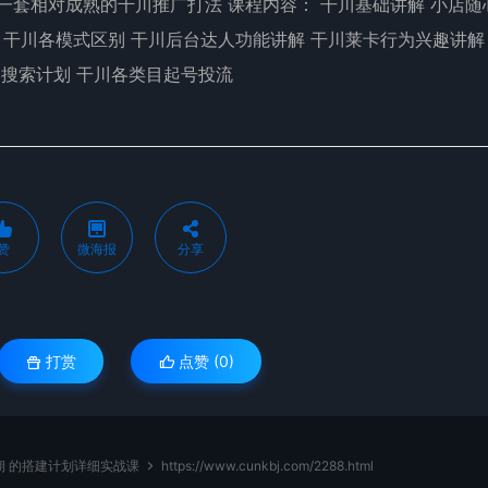
一套相对成熟的千川推广打法 课程内容： 干川基础讲解 小店随
 干川各模式区别 干川后台达人功能讲解 干川莱卡行为兴趣讲解 
的搜索计划 干川各类目起号投流
赞
微海报
分享
打赏
点赞 (
0
)
期 的搭建计划详细实战课
https://www.cunkbj.com/2288.html