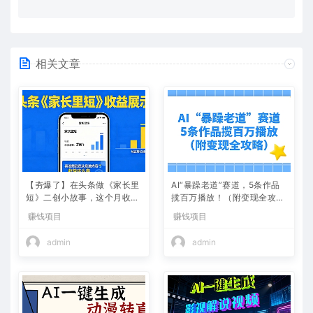
相关文章
【夯爆了】在头条做《家长里
AI“暴躁老道”赛道，5条作品
短》二创小故事，这个月收益
揽百万播放！（附变现全攻
2w+
略）
赚钱项目
赚钱项目
admin
admin