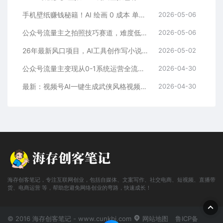
手机壁纸赚钱秘籍！AI 绘画 0 成本 单店狂销 3.8 万单
2026-05-06
公众号流量主之拍照技巧赛道，难度低+流量大，起号第一篇就爆了10w阅读！
2026-05-06
26年最新风口项目，AI工具创作写小说，轻松实现日入1000+
2026-05-02
公众号流量主变现从0-1系统运营全流程讲解！
2026-04-30
最新：视频号AI一键生成武侠风格视频，狂撸视频号分成收益，学完轻松日入1000+
2026-04-30
海存创客笔记，专注互联网创业，包括自媒体、文案写作、社交电商、短视频、直播带
货、电商运营 等，帮助您避免网络创业的弯路，快速成长！
© 2016 海存创客笔记 - www.cunkbj.com
网站地图
鲁ICP备