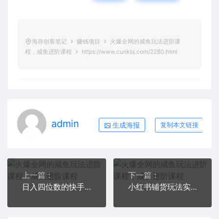
海存创客笔记
赚钱项目
火爆全网的咸鱼玩法进阶课
程，咸鱼进阶课程
https://www.cunkbj.com/2280.html
admin
生成海报
复制本文链接
上一篇：
下一篇：
日入四位数的快手无人直播语音直播玩法教程，0粉丝也可以，无需发作品
小红书铺货玩法实战课，流量大 竞争小 非常好做 新赛道 可复制 可团队操作