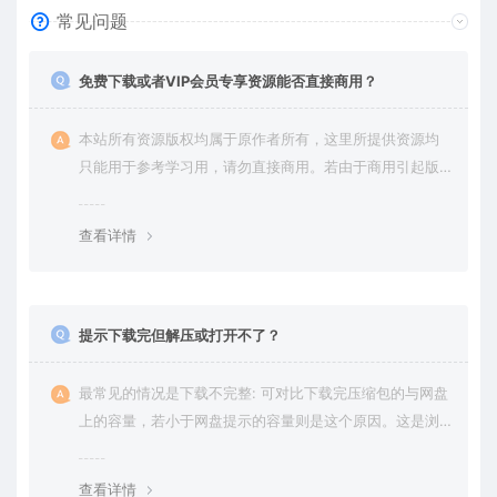
常见问题
免费下载或者VIP会员专享资源能否直接商用？
本站所有资源版权均属于原作者所有，这里所提供资源均
只能用于参考学习用，请勿直接商用。若由于商用引起版
权纠纷，一切责任均由使用者承担。更多说明请参考 VIP介
绍。
查看详情
提示下载完但解压或打开不了？
最常见的情况是下载不完整: 可对比下载完压缩包的与网盘
上的容量，若小于网盘提示的容量则是这个原因。这是浏
览器下载的bug，建议用百度网盘软件或迅雷下载。 若排
除这种情况，可在对应资源底部留言，或 联络我们。
查看详情