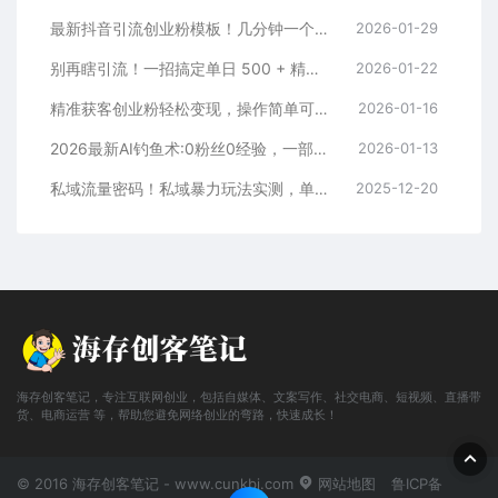
最新抖音引流创业粉模板！几分钟一个视频，非常暴力，小白直接可上手操作！
2026-01-29
别再瞎引流！一招搞定单日 500 + 精准粉，微信直接爆仓
2026-01-22
精准获客创业粉轻松变现，操作简单可放大，单日轻松3000+
2026-01-16
2026最新AI钓鱼术:0粉丝0经验，一部手机就能开启赚钱模式
2026-01-13
私域流量密码！私域暴力玩法实测，单日 500 + 精准粉直接加满
2025-12-20
海存创客笔记，专注互联网创业，包括自媒体、文案写作、社交电商、短视频、直播带
货、电商运营 等，帮助您避免网络创业的弯路，快速成长！
© 2016 海存创客笔记 - www.cunkbj.com
网站地图
鲁ICP备