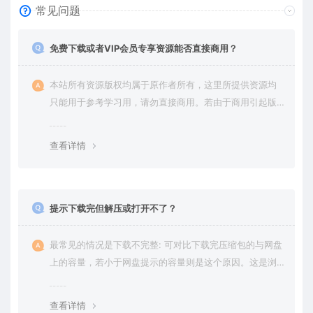
常见问题
免费下载或者VIP会员专享资源能否直接商用？
本站所有资源版权均属于原作者所有，这里所提供资源均
只能用于参考学习用，请勿直接商用。若由于商用引起版
权纠纷，一切责任均由使用者承担。更多说明请参考 VIP介
绍。
查看详情
提示下载完但解压或打开不了？
最常见的情况是下载不完整: 可对比下载完压缩包的与网盘
上的容量，若小于网盘提示的容量则是这个原因。这是浏
览器下载的bug，建议用百度网盘软件或迅雷下载。 若排
除这种情况，可在对应资源底部留言，或 联络我们。
查看详情