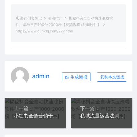
海存创客笔记
引流推广
揭秘抖音全自动快速涨粉软
件，单号日产1000-2000粉【视频教程+配套软件】
https://www.cunkbj.com/227.html
admin
生成海报
复制本文链接
上一篇：
下一篇：
小红书全链营销干货，5个起盘案例，7个内容方向，n条避坑指南
私域流量运营法则，高端玩家的私域流量是如何搭建的【视频课程】