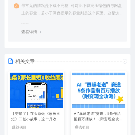
最常见的情况是下载不完整: 可对比下载完压缩包的与网盘
上的容量，若小于网盘提示的容量则是这个原因。这是浏
览器下载的bug，建议用百度网盘软件或迅雷下载。 若排
除这种情况，可在对应资源底部留言，或 联络我们。
查看详情
相关文章
【夯爆了】在头条做《家长里
AI“暴躁老道”赛道，5条作品
短》二创小故事，这个月收益
揽百万播放！（附变现全攻
2w+
略）
赚钱项目
赚钱项目