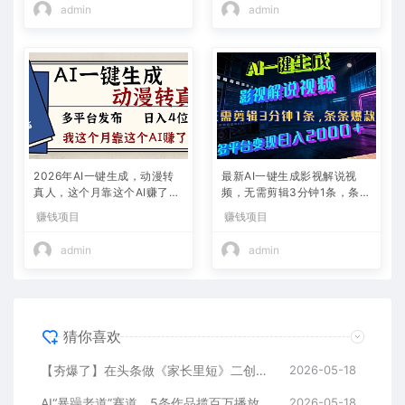
admin
admin
2026年AI一键生成，动漫转
最新AI一键生成影视解说视
真人，这个月靠这个AI赚了2
频，无需剪辑3分钟1条，条条
W+
爆款，多平台变现日入2000
赚钱项目
赚钱项目
+
admin
admin
猜你喜欢
【夯爆了】在头条做《家长里短》二创小故事，这个月收益2w+
2026-05-18
AI“暴躁老道”赛道，5条作品揽百万播放！（附变现全攻略）
2026-05-18