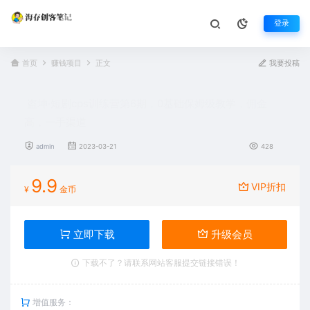
登录
首页
赚钱项目
正文
我要投稿
盗坤·短剧cps训练营第6期，0基础保姆级教学，佣金
高，一手渠道
admin
2023-03-21
428
9.9
VIP折扣
¥
金币
立即下载
升级会员
下载不了？请联系网站客服提交链接错误！
增值服务：