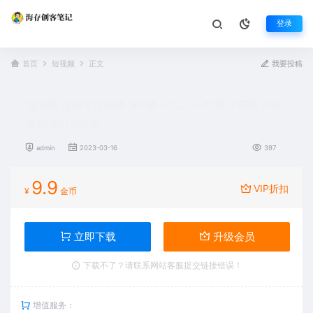
登录
首页
短视频
正文
我要投稿
短视频·混剪带货培训-第7期 不买品·不拍摄·不露脸·不直
播 快速引流出单
admin
2023-03-16
397
9.9
VIP折扣
¥
金币
立即下载
升级会员
下载不了？请联系网站客服提交链接错误！
增值服务：