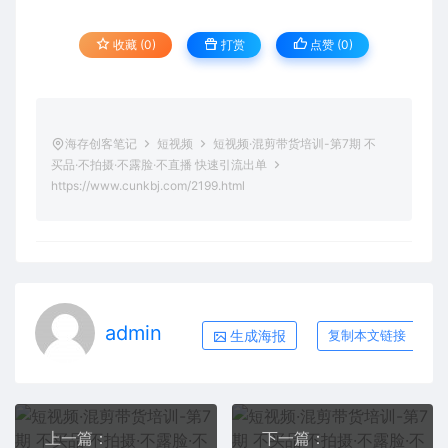
收藏 (0)
打赏
点赞 (
0
)
海存创客笔记
短视频
短视频·混剪带货培训-第7期 不
买品·不拍摄·不露脸·不直播 快速引流出单
https://www.cunkbj.com/2199.html
admin
生成海报
复制本文链接
上一篇：
下一篇：