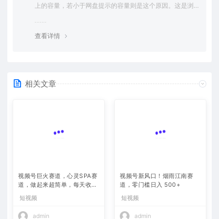
上的容量，若小于网盘提示的容量则是这个原因。这是浏
览器下载的bug，建议用百度网盘软件或迅雷下载。 若排
除这种情况，可在对应资源底部留言，或 联络我们。
查看详情
相关文章
视频号巨火赛道，心灵SPA赛
视频号新风口！烟雨江南赛
道，做起来超简单，每天收益
道，零门槛日入 500+
800+
短视频
短视频
admin
admin