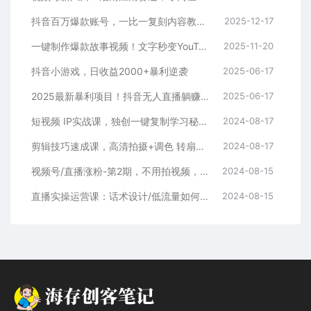
抖音百万爆款账号，一比一复刻内容教程，从0-1实操课，小白也能学会，复制爆款，月入10w+
2025-12-17
一键制作爆款故事视频！文字秒变YouTube自动发布的傻瓜式教程
2025-11-20
抖音小游戏，日收益2000+暴利逆袭
2025-06-17
2025最新暴利项目！抖音无人直播躺赚攻略！抖音无人直播3.0玩法！0门槛…
2025-06-17
短视频 IP实战课，独创一键复制学习秘籍，转战新领域，月赚五万轻松行
2024-08-17
剪辑技巧速成课，高清拍摄+调色 转扇子，建筑-抠图精通，新手秒变剪辑专家
2024-08-17
视频号/直播涨粉-第2期，不用拍视频，不用卖货，在直播间做菜，就可以搞钱
2024-08-15
直播实操运营课：话术设计/低流量如何提升/话术框架/全场燃爆/非常干货
2024-08-15