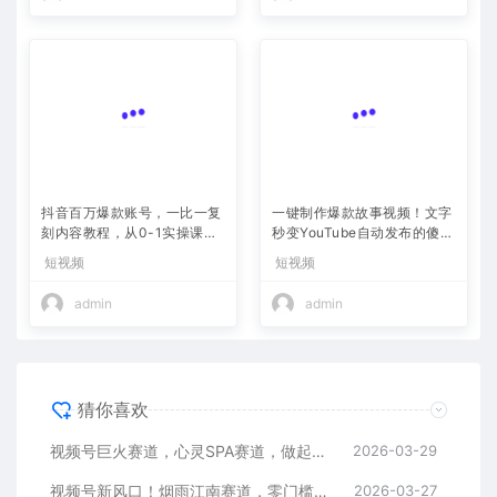
抖音百万爆款账号，一比一复
一键制作爆款故事视频！文字
刻内容教程，从0-1实操课，
秒变YouTube自动发布的傻瓜
小白也能学会，复制爆款，月
式教程
短视频
短视频
入10w+
admin
admin
猜你喜欢
视频号巨火赛道，心灵SPA赛道，做起来超简单，每天收益800+
2026-03-29
视频号新风口！烟雨江南赛道，零门槛日入 500+
2026-03-27