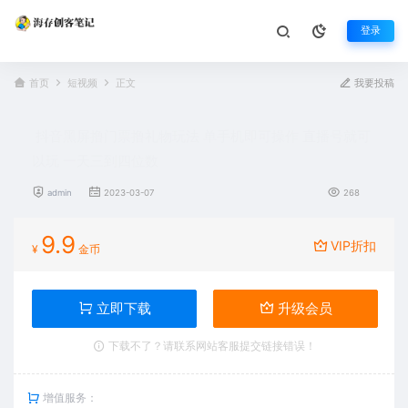
登录
首页
短视频
正文
我要投稿
抖音黑屏撸门票撸礼物玩法 单手机即可操作 直播号就可
以玩 一天三到四位数
admin
2023-03-07
268
9.9
VIP折扣
¥
金币
立即下载
升级会员
下载不了？请联系网站客服提交链接错误！
增值服务：