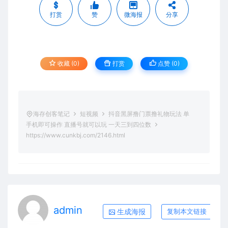
打赏
赞
微海报
分享
收藏 (0)
打赏
点赞 (
0
)
海存创客笔记
短视频
抖音黑屏撸门票撸礼物玩法 单
手机即可操作 直播号就可以玩 一天三到四位数
https://www.cunkbj.com/2146.html
admin
生成海报
复制本文链接