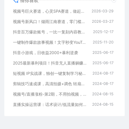
猜你喜欢
视频号巨火赛道，心灵SPA赛道，做起来超简单，每天收益800+
2026-03-29
视频号新风口！烟雨江南赛道，零门槛日入 500+
2026-03-27
抖音百万爆款账号，一比一复刻内容教程，从0-1实操课，小白也能学会，复制爆款，月入10w+
2025-12-17
一键制作爆款故事视频！文字秒变YouTube自动发布的傻瓜式教程
2025-11-20
抖音小游戏，日收益2000+暴利逆袭
2025-06-17
2025最新暴利项目！抖音无人直播躺赚攻略！抖音无人直播3.0玩法！0门槛…
2025-06-17
短视频 IP实战课，独创一键复制学习秘籍，转战新领域，月赚五万轻松行
2024-08-17
剪辑技巧速成课，高清拍摄+调色 转扇子，建筑-抠图精通，新手秒变剪辑专家
2024-08-17
视频号/直播涨粉-第2期，不用拍视频，不用卖货，在直播间做菜，就可以搞钱
2024-08-15
直播实操运营课：话术设计/低流量如何提升/话术框架/全场燃爆/非常干货
2024-08-15