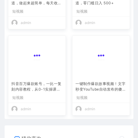
道，做起来超简单，每天收益
道，零门槛日入 500+
800+
短视频
短视频
admin
admin
抖音百万爆款账号，一比一复
一键制作爆款故事视频！文字
刻内容教程，从0-1实操课，
秒变YouTube自动发布的傻瓜
小白也能学会，复制爆款，月
式教程
短视频
短视频
入10w+
admin
admin