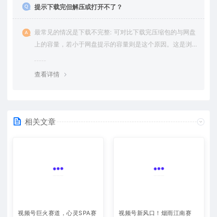
提示下载完但解压或打开不了？
最常见的情况是下载不完整: 可对比下载完压缩包的与网盘
上的容量，若小于网盘提示的容量则是这个原因。这是浏
览器下载的bug，建议用百度网盘软件或迅雷下载。 若排
除这种情况，可在对应资源底部留言，或 联络我们。
查看详情
相关文章
视频号巨火赛道，心灵SPA赛
视频号新风口！烟雨江南赛