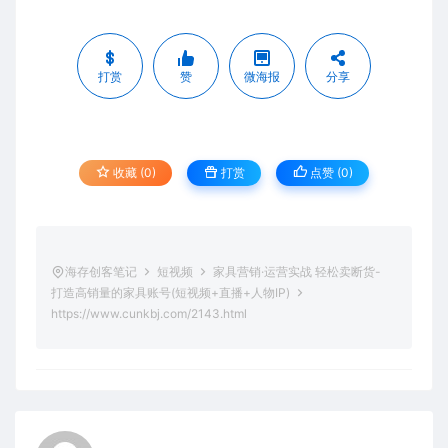
打赏
赞
微海报
分享
收藏 (0)
打赏
点赞 (
0
)
海存创客笔记
短视频
家具营销·运营实战 轻松卖断货-
打造高销量的家具账号(短视频+直播+人物IP)
https://www.cunkbj.com/2143.html