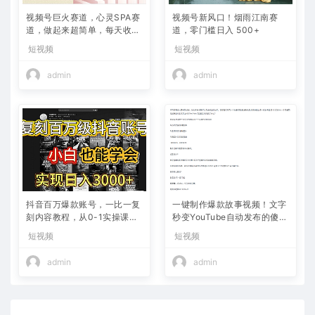
视频号巨火赛道，心灵SPA赛
视频号新风口！烟雨江南赛
道，做起来超简单，每天收益
道，零门槛日入 500+
800+
短视频
短视频
admin
admin
抖音百万爆款账号，一比一复
一键制作爆款故事视频！文字
刻内容教程，从0-1实操课，
秒变YouTube自动发布的傻瓜
小白也能学会，复制爆款，月
式教程
短视频
短视频
入10w+
admin
admin