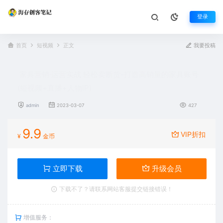
登录
首页
短视频
正文
我要投稿
家具营销·运营实战 轻松卖断货-打造高销量的家具账号
(短视频+直播+人物IP)
admin
2023-03-07
427
9.9
VIP折扣
¥
金币
立即下载
升级会员
下载不了？请联系网站客服提交链接错误！
增值服务：