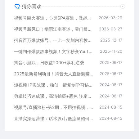
猜你喜欢
视频号巨火赛道，心灵SPA赛道，做起来超简单，每天收益800+
2026-03-29
视频号新风口！烟雨江南赛道，零门槛日入 500+
2026-03-27
抖音百万爆款账号，一比一复刻内容教程，从0-1实操课，小白也能学会，复制爆款，月入10w+
2025-12-17
一键制作爆款故事视频！文字秒变YouTube自动发布的傻瓜式教程
2025-11-20
抖音小游戏，日收益2000+暴利逆袭
2025-06-17
2025最新暴利项目！抖音无人直播躺赚攻略！抖音无人直播3.0玩法！0门槛…
2025-06-17
短视频 IP实战课，独创一键复制学习秘籍，转战新领域，月赚五万轻松行
2024-08-17
剪辑技巧速成课，高清拍摄+调色 转扇子，建筑-抠图精通，新手秒变剪辑专家
2024-08-17
视频号/直播涨粉-第2期，不用拍视频，不用卖货，在直播间做菜，就可以搞钱
2024-08-15
直播实操运营课：话术设计/低流量如何提升/话术框架/全场燃爆/非常干货
2024-08-15