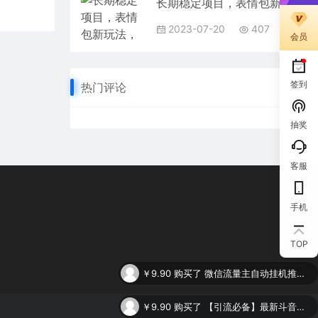
长期稳定项目，表情包新玩法，无脑搬运0基础可做，一部手机实现日入300+
2023-07-20
407
会员
签到
热门评论
抽奖
客服
手机
TOP
￥9.90
购买了
微信流量主自动挂机推广，轻松日入900+，简单易上手，做就有收益。
￥9.90
购买了
【引流必备】最新斗音全功能全自动引流脚本，解放双手自动引流精准粉
￥9.90
购买了
谷歌SEO 2.0实操课，独立站询盘自由必备，基于2023谷歌最新算法录制（94节