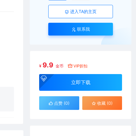
进入TA的主页
联系我
9.9
¥
金币
VIP折扣
立即下载
点赞 (
0
)
收藏 (0)