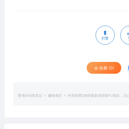
打赏
收藏 (0)
海存创客笔记
赚钱项目
外面收费288的最新美团赔FU项目，点