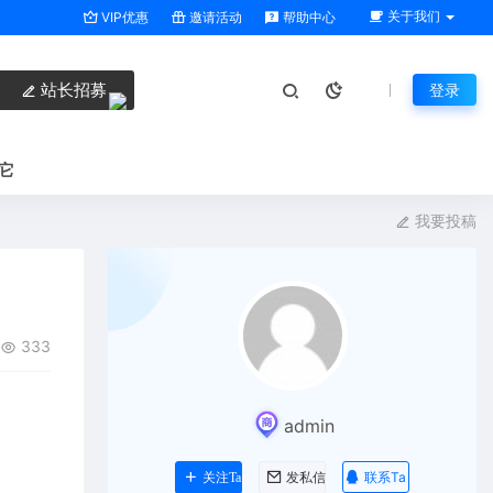
关于我们
VIP优惠
邀请活动
帮助中心
站长招募
登录
它
我要投稿
333
admin
联系Ta
关注Ta
发私信