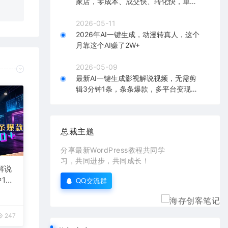
家店，零成本、成交快、转化快，单店
单日可盈利300+
2026-05-11
2026年AI一键生成，动漫转真人，这个
月靠这个AI赚了2W+
2026-05-09
最新AI一键生成影视解说视频，无需剪
辑3分钟1条，条条爆款，多平台变现日
入2000+
总裁主题
分享最新WordPress教程共同学
习，共同进步，共同成长！
解说
1
QQ交流群
台变
247