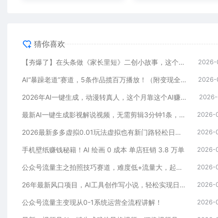
猜你喜欢
【夯爆了】在头条做《家长里短》二创小故事，这个月收益2w+
2026-
AI“暴躁老道”赛道，5条作品揽百万播放！（附变现全攻略）
2026-
2026年AI一键生成，动漫转真人，这个月靠这个AI赚了2W+
2026-
最新AI一键生成影视解说视频，无需剪辑3分钟1条，条条爆款，多平台变现日入2000+
2026-
2026最新多多虚拟0.01玩法虚拟也有新门路轻松日入2500!
2026-
手机壁纸赚钱秘籍！AI 绘画 0 成本 单店狂销 3.8 万单
2026-
公众号流量主之拍照技巧赛道，难度低+流量大，起号第一篇就爆了10w阅读！
2026-
26年最新风口项目，AI工具创作写小说，轻松实现日入1000+
2026-
公众号流量主变现从0-1系统运营全流程讲解！
2026-