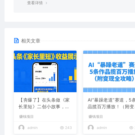
查看详情
相关文章
【夯爆了】在头条做《家
AI“暴躁老道”赛道，5
长里短》二创小故事，这
品揽百万播放！（附变
个月收益2w+
全攻略）
赚钱项目
赚钱项目
admin
243
admin