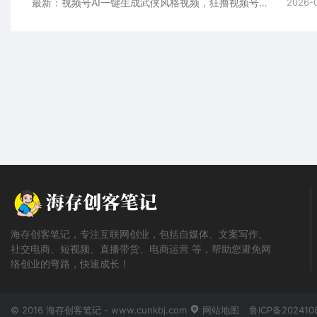
最新：视频号AI一键生成武侠风格视频，狂撸视频号分成收益，学完轻松日入1000+
2026-
海存创客笔记，专注互联网创业，包括自媒体、文案写作、
社交电商、短视频、直播带货、电商运营 等，帮助您避免网
络创业的弯路，快速成长！
© 2016 海存创客笔记 - www.cunkbj.com
网站地图
鲁ICP备202410