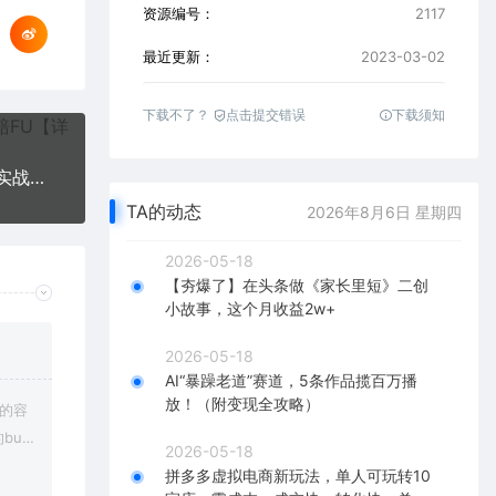
资源编号：
2117
最近更新：
2023-03-02
下载不了？
点击提交错误
下载须知
阿力-快递代下单，正规长期项目，坚持小半年（附实战视频教程）
TA的动态
2026年8月6日 星期四
2026-05-18
【夯爆了】在头条做《家长里短》二创
小故事，这个月收益2w+
2026-05-18
AI“暴躁老道”赛道，5条作品揽百万播
放！（附变现全攻略）
上的容
bu
2026-05-18
在对应
拼多多虚拟电商新玩法，单人可玩转10