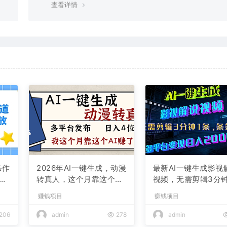
查看详情
条作
2026年AI一键生成，动漫
最新AI一键生成影视
现
转真人，这个月靠这个AI
视频，无需剪辑3分钟
赚了2W+
条，条条爆款，多平
赚钱项目
赚钱项目
现日入2000+
206
admin
278
admin