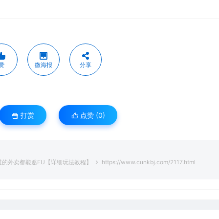
赞
微海报
分享
打赏
点赞 (
0
)
过的外卖都能赔FU【详细玩法教程】
https://www.cunkbj.com/2117.html