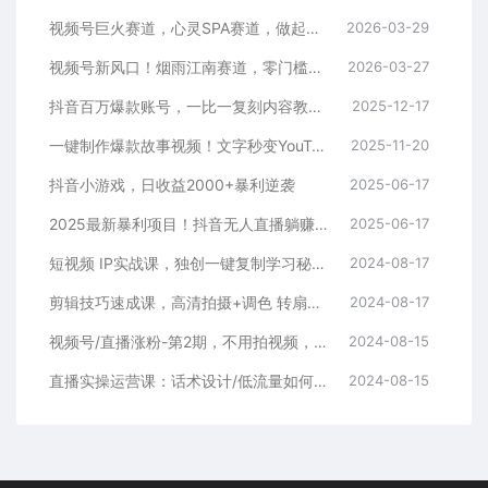
视频号巨火赛道，心灵SPA赛道，做起来超简单，每天收益800+
2026-03-29
视频号新风口！烟雨江南赛道，零门槛日入 500+
2026-03-27
抖音百万爆款账号，一比一复刻内容教程，从0-1实操课，小白也能学会，复制爆款，月入10w+
2025-12-17
一键制作爆款故事视频！文字秒变YouTube自动发布的傻瓜式教程
2025-11-20
抖音小游戏，日收益2000+暴利逆袭
2025-06-17
2025最新暴利项目！抖音无人直播躺赚攻略！抖音无人直播3.0玩法！0门槛…
2025-06-17
短视频 IP实战课，独创一键复制学习秘籍，转战新领域，月赚五万轻松行
2024-08-17
剪辑技巧速成课，高清拍摄+调色 转扇子，建筑-抠图精通，新手秒变剪辑专家
2024-08-17
视频号/直播涨粉-第2期，不用拍视频，不用卖货，在直播间做菜，就可以搞钱
2024-08-15
直播实操运营课：话术设计/低流量如何提升/话术框架/全场燃爆/非常干货
2024-08-15