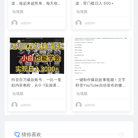
道，做起来超简单，每天收益
道，零门槛日入 500+
800+
短视频
短视频
admin
admin
抖音百万爆款账号，一比一复
一键制作爆款故事视频！文字
刻内容教程，从0-1实操课，
秒变YouTube自动发布的傻瓜
小白也能学会，复制爆款，月
式教程
短视频
短视频
入10w+
admin
admin
猜你喜欢