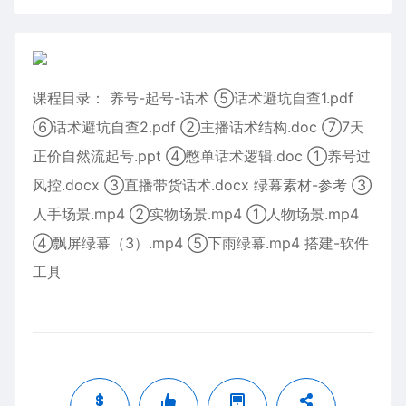
课程目录： 养号-起号-话术 ⑤话术避坑自查1.pdf
⑥话术避坑自查2.pdf ②主播话术结构.doc ⑦7天
正价自然流起号.ppt ④憋单话术逻辑.doc ①养号过
风控.docx ③直播带货话术.docx 绿幕素材-参考 ③
人手场景.mp4 ②实物场景.mp4 ①人物场景.mp4
④飘屏绿幕（3）.mp4 ⑤下雨绿幕.mp4 搭建-软件
工具