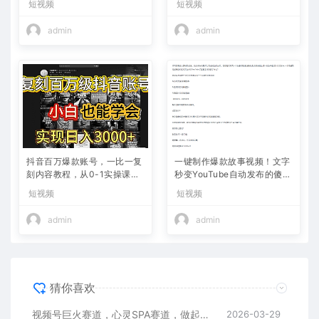
短视频
短视频
admin
admin
抖音百万爆款账号，一比一复
一键制作爆款故事视频！文字
刻内容教程，从0-1实操课，
秒变YouTube自动发布的傻瓜
小白也能学会，复制爆款，月
式教程
短视频
短视频
入10w+
admin
admin
猜你喜欢
视频号巨火赛道，心灵SPA赛道，做起来超简单，每天收益800+
2026-03-29