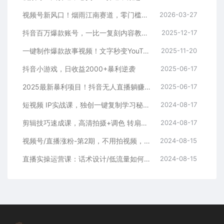
视频号新风口！烟雨江南赛道，零门槛日入 500+
2026-03-27
抖音百万爆款账号，一比一复刻内容教程，从0-1实操课，小白也能学会，复制爆款，月入10w+
2025-12-17
一键制作爆款故事视频！文字秒变YouTube自动发布的傻瓜式教程
2025-11-20
抖音小游戏，日收益2000+暴利逆袭
2025-06-17
2025最新暴利项目！抖音无人直播躺赚攻略！抖音无人直播3.0玩法！0门槛…
2025-06-17
短视频 IP实战课，独创一键复制学习秘籍，转战新领域，月赚五万轻松行
2024-08-17
剪辑技巧速成课，高清拍摄+调色 转扇子，建筑-抠图精通，新手秒变剪辑专家
2024-08-17
视频号/直播涨粉-第2期，不用拍视频，不用卖货，在直播间做菜，就可以搞钱
2024-08-15
直播实操运营课：话术设计/低流量如何提升/话术框架/全场燃爆/非常干货
2024-08-15