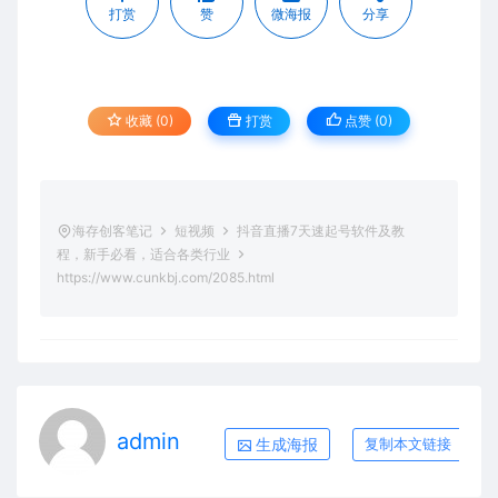
打赏
赞
微海报
分享
收藏 (0)
打赏
点赞 (
0
)
海存创客笔记
短视频
抖音直播7天速起号软件及教
程，新手必看，适合各类行业
https://www.cunkbj.com/2085.html
admin
生成海报
复制本文链接