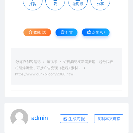
打赏
赞
微海报
分享
收藏 (0)
打赏
点赞 (
0
)
海存创客笔记
短视频
短视频纪实新闻搬运，起号快轻
松引爆流量，可接广告变现（教程+素材）
https://www.cunkbj.com/2080.html
admin
生成海报
复制本文链接