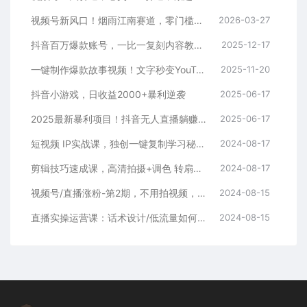
视频号新风口！烟雨江南赛道，零门槛日入 500+
2026-03-27
抖音百万爆款账号，一比一复刻内容教程，从0-1实操课，小白也能学会，复制爆款，月入10w+
2025-12-17
一键制作爆款故事视频！文字秒变YouTube自动发布的傻瓜式教程
2025-11-20
抖音小游戏，日收益2000+暴利逆袭
2025-06-17
2025最新暴利项目！抖音无人直播躺赚攻略！抖音无人直播3.0玩法！0门槛…
2025-06-17
短视频 IP实战课，独创一键复制学习秘籍，转战新领域，月赚五万轻松行
2024-08-17
剪辑技巧速成课，高清拍摄+调色 转扇子，建筑-抠图精通，新手秒变剪辑专家
2024-08-17
视频号/直播涨粉-第2期，不用拍视频，不用卖货，在直播间做菜，就可以搞钱
2024-08-15
直播实操运营课：话术设计/低流量如何提升/话术框架/全场燃爆/非常干货
2024-08-15