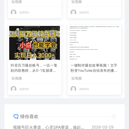
短视频
短视频
admin
admin
抖音百万爆款账号，一比一复
一键制作爆款故事视频！文字
刻内容教程，从0-1实操课，
秒变YouTube自动发布的傻瓜
小白也能学会，复制爆款，月
式教程
短视频
短视频
入10w+
admin
admin
猜你喜欢
视频号巨火赛道，心灵SPA赛道，做起来超简单，每天收益800+
2026-03-29