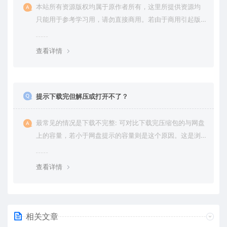
本站所有资源版权均属于原作者所有，这里所提供资源均
只能用于参考学习用，请勿直接商用。若由于商用引起版
权纠纷，一切责任均由使用者承担。更多说明请参考 VIP介
绍。
查看详情
提示下载完但解压或打开不了？
最常见的情况是下载不完整: 可对比下载完压缩包的与网盘
上的容量，若小于网盘提示的容量则是这个原因。这是浏
览器下载的bug，建议用百度网盘软件或迅雷下载。 若排
除这种情况，可在对应资源底部留言，或 联络我们。
查看详情
相关文章