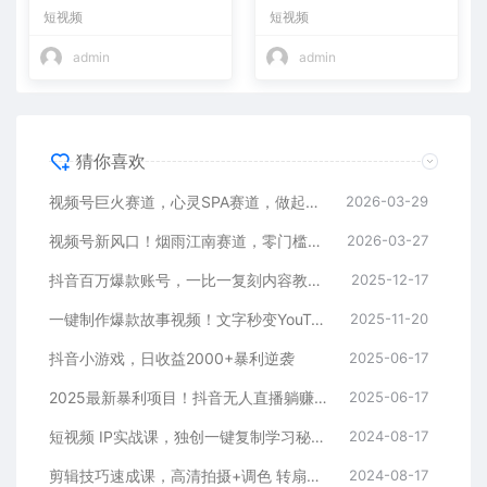
小白也能学会，复制爆款，月
式教程
短视频
短视频
入10w+
admin
admin
猜你喜欢
视频号巨火赛道，心灵SPA赛道，做起来超简单，每天收益800+
2026-03-29
视频号新风口！烟雨江南赛道，零门槛日入 500+
2026-03-27
抖音百万爆款账号，一比一复刻内容教程，从0-1实操课，小白也能学会，复制爆款，月入10w+
2025-12-17
一键制作爆款故事视频！文字秒变YouTube自动发布的傻瓜式教程
2025-11-20
抖音小游戏，日收益2000+暴利逆袭
2025-06-17
2025最新暴利项目！抖音无人直播躺赚攻略！抖音无人直播3.0玩法！0门槛…
2025-06-17
短视频 IP实战课，独创一键复制学习秘籍，转战新领域，月赚五万轻松行
2024-08-17
剪辑技巧速成课，高清拍摄+调色 转扇子，建筑-抠图精通，新手秒变剪辑专家
2024-08-17