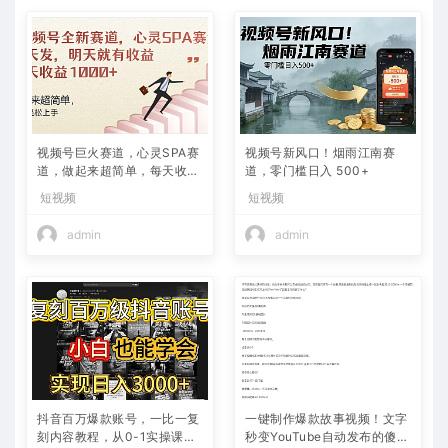
视频号巨火赛道，心灵SPA赛
视频号新风口！烟雨江南赛
道，做起来超简单，每天收益
道，零门槛日入 500+
800+
短视频
短视频
admin
admin
抖音百万爆款账号，一比一复
一键制作爆款故事视频！文字
刻内容教程，从0-1实操课，
秒变YouTube自动发布的傻瓜