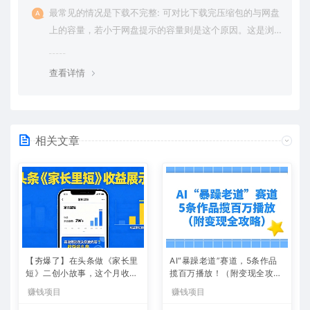
最常见的情况是下载不完整: 可对比下载完压缩包的与网盘
上的容量，若小于网盘提示的容量则是这个原因。这是浏
览器下载的bug，建议用百度网盘软件或迅雷下载。 若排
除这种情况，可在对应资源底部留言，或 联络我们。
查看详情
相关文章
【夯爆了】在头条做《家长里
AI“暴躁老道”赛道，5条作品
短》二创小故事，这个月收益
揽百万播放！（附变现全攻
2w+
略）
赚钱项目
赚钱项目