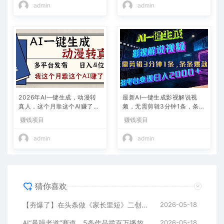
admin
admin
2026年AI一键生成，动漫转
最新AI一键生成影视解说视
真人，这个月靠这个AI赚了2
频，无需剪辑3分钟1条，条条
W+
爆款，多平台变现日入2000
赚钱项目
赚钱项目
+
admin
admin
猜你喜欢
【夯爆了】在头条做《家长里短》二创小故事，这个月收益2w+
2026-05-18
AI“暴躁老道”赛道，5条作品揽百万播放！（附变现全攻略）
2026-05-18