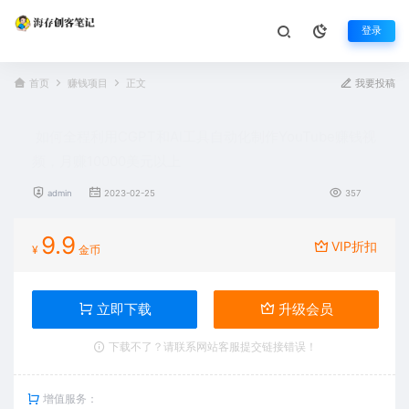
登录
首页
赚钱项目
正文
我要投稿
如何全程利用CGPT和AI工具自动化制作YouTube赚钱视
频，月赚10000美元以上
admin
2023-02-25
357
9.9
VIP折扣
¥
金币
立即下载
升级会员
下载不了？请联系网站客服提交链接错误！
增值服务：