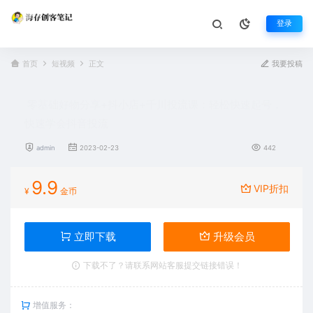
登录
首页
短视频
正文
我要投稿
零基础好物分享+抖小店+千川投流课：轻松快速起号，
快速学会抖音投流
admin
2023-02-23
442
9.9
VIP折扣
¥
金币
立即下载
升级会员
下载不了？请联系网站客服提交链接错误！
增值服务：