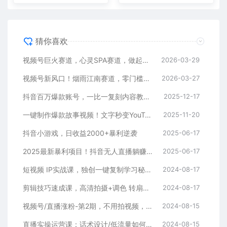
猜你喜欢
视频号巨火赛道，心灵SPA赛道，做起来超简单，每天收益800+
2026-03-29
视频号新风口！烟雨江南赛道，零门槛日入 500+
2026-03-27
抖音百万爆款账号，一比一复刻内容教程，从0-1实操课，小白也能学会，复制爆款，月入10w+
2025-12-17
一键制作爆款故事视频！文字秒变YouTube自动发布的傻瓜式教程
2025-11-20
抖音小游戏，日收益2000+暴利逆袭
2025-06-17
2025最新暴利项目！抖音无人直播躺赚攻略！抖音无人直播3.0玩法！0门槛…
2025-06-17
短视频 IP实战课，独创一键复制学习秘籍，转战新领域，月赚五万轻松行
2024-08-17
剪辑技巧速成课，高清拍摄+调色 转扇子，建筑-抠图精通，新手秒变剪辑专家
2024-08-17
视频号/直播涨粉-第2期，不用拍视频，不用卖货，在直播间做菜，就可以搞钱
2024-08-15
直播实操运营课：话术设计/低流量如何提升/话术框架/全场燃爆/非常干货
2024-08-15