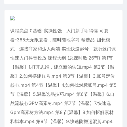
课程亮点 0基础-实操性强，入门新手听得懂 可复
看-365天无限复看，随时随地字习 帮选品-团长模
式，连接商家和达人两端 实现快速起号，就听这门课
快速入门抖音投放 课程大纲 (总课时数:26节) 第1节
【温馨】1.打开思维，建立新的认知.mp4 第2节【温
馨】2.如何搭建账号.mp4 第3节【温馨】3.账号定位
核心.mp4 第4节【温馨】4.如何找对标账号.mp4 第5
节【温馨】5.温馨选品技巧.mp4 第6节【温馨】6.自
然流核心GPM高素材.mp4 第7节【温馨】7.快速选
Gpm高素材方法.mp4 第8节[温馨】8.如何拆解素材
和脚本.mp4 第9节【温馨】9.快速防搬运混剪.mp4