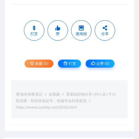
打赏
赞
微海报
分享
收藏 (0)
打赏
点赞 (
0
)
海存创客笔记
短视频
零基础好物分享+抖小店+千川
投流课：轻松快速起号，快速学会抖音投流
https://www.cunkbj.com/2055.html