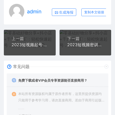
admin
生成海报
复制本文链接
上一篇：
下一篇：
2023短视频起号·差异化定位课：0~1做懂抖音（定位+内容+投流+运营）
2023短视频密训圈：领先同行·新玩法，醒翻灌顶·新思路（28节课时）
常见问题
免费下载或者VIP会员专享资源能否直接商用？
本站所有资源版权均属于原作者所有，这里所提供资源均
只能用于参考学习用，请勿直接商用。若由于商用引起版
权纠纷，一切责任均由使用者承担。更多说明请参考 VIP介
绍。