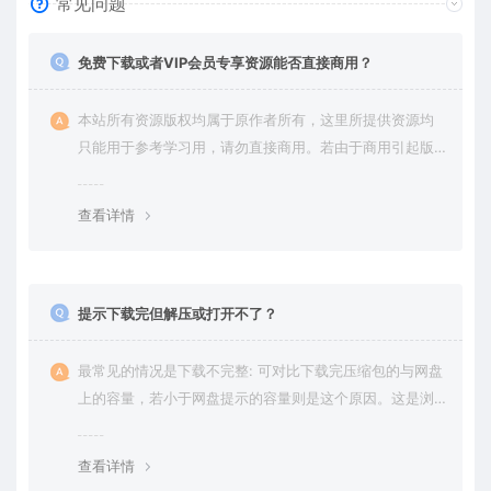
常见问题
免费下载或者VIP会员专享资源能否直接商用？
本站所有资源版权均属于原作者所有，这里所提供资源均
只能用于参考学习用，请勿直接商用。若由于商用引起版
权纠纷，一切责任均由使用者承担。更多说明请参考 VIP介
绍。
查看详情
提示下载完但解压或打开不了？
最常见的情况是下载不完整: 可对比下载完压缩包的与网盘
上的容量，若小于网盘提示的容量则是这个原因。这是浏
览器下载的bug，建议用百度网盘软件或迅雷下载。 若排
除这种情况，可在对应资源底部留言，或 联络我们。
查看详情