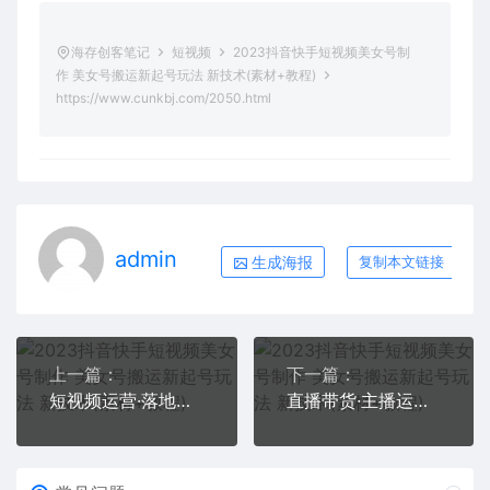
海存创客笔记
短视频
2023抖音快手短视频美女号制
作 美女号搬运新起号玩法 新技术(素材+教程)
https://www.cunkbj.com/2050.html
admin
生成海报
复制本文链接
上一篇：
下一篇：
短视频运营·落地实战课 让账号有更多的流量（短视频流量+带货出单实操）
直播带货·主播运营2合1实战课 有货源 无货源 直播推流 极速起号 稳定出单