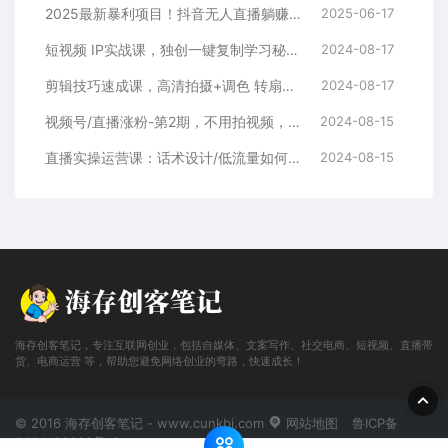
2025最新暴利项目！抖音无人直播躺赚攻略！抖音无人直播3.0玩法！0门槛…
2025-06-17
短视频 IP实战课，独创一键复制学习秘籍，转战新领域，月赚五万轻松行
2024-08-17
剪辑技巧速成课，高清拍摄+调色 转扇子，建筑-抠图精通，新手秒变剪辑专家
2024-08-17
视频号/直播涨粉-第2期，不用拍视频，不用卖货，在直播间做菜，就可以搞钱
2024-08-15
直播实操运营课：话术设计/低流量如何提升/话术框架/全场燃爆/非常干货
2024-08-15
海存创客笔记，专注互联网创业，包括自媒体、文案写作、社交电商、短视频、直播带
货、电商运营 等，帮助您避免网络创业的弯路，快速成长！
© 2016 海存创客笔记 - www.cunkbj.com
网站地图
鲁ICP备
2024108698号-2