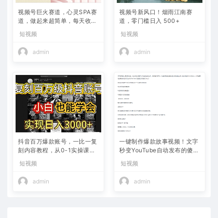
视频号巨火赛道，心灵SPA赛
视频号新风口！烟雨江南赛
道，做起来超简单，每天收益
道，零门槛日入 500+
800+
短视频
短视频
admin
admin
抖音百万爆款账号，一比一复
一键制作爆款故事视频！文字
刻内容教程，从0-1实操课，
秒变YouTube自动发布的傻瓜
小白也能学会，复制爆款，月
式教程
短视频
短视频
入10w+
admin
admin