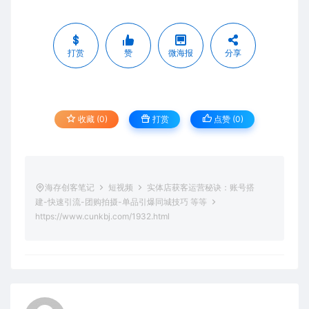
打赏
赞
微海报
分享
收藏 (0)
打赏
点赞 (
0
)
海存创客笔记
短视频
实体店获客运营秘诀：账号搭
建-快速引流-团购拍摄-单品引爆同城技巧 等等
https://www.cunkbj.com/1932.html