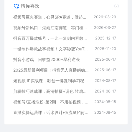
猜你喜欢
视频号巨火赛道，心灵SPA赛道，做起来超简单，每天收益800+
2026-03-29
视频号新风口！烟雨江南赛道，零门槛日入 500+
2026-03-27
抖音百万爆款账号，一比一复刻内容教程，从0-1实操课，小白也能学会，复制爆款，月入10w+
2025-12-17
一键制作爆款故事视频！文字秒变YouTube自动发布的傻瓜式教程
2025-11-20
抖音小游戏，日收益2000+暴利逆袭
2025-06-17
2025最新暴利项目！抖音无人直播躺赚攻略！抖音无人直播3.0玩法！0门槛…
2025-06-17
短视频 IP实战课，独创一键复制学习秘籍，转战新领域，月赚五万轻松行
2024-08-17
剪辑技巧速成课，高清拍摄+调色 转扇子，建筑-抠图精通，新手秒变剪辑专家
2024-08-17
视频号/直播涨粉-第2期，不用拍视频，不用卖货，在直播间做菜，就可以搞钱
2024-08-15
直播实操运营课：话术设计/低流量如何提升/话术框架/全场燃爆/非常干货
2024-08-15