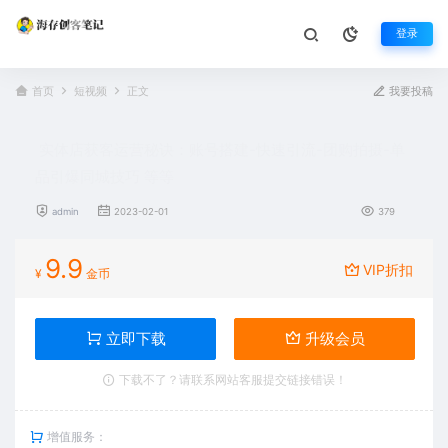
登录
首页
短视频
正文
我要投稿
实体店获客运营秘诀：账号搭建-快速引流-团购拍摄-单
品引爆同城技巧 等等
admin
2023-02-01
379
9.9
VIP折扣
¥
金币
立即下载
升级会员
下载不了？请联系网站客服提交链接错误！
增值服务：