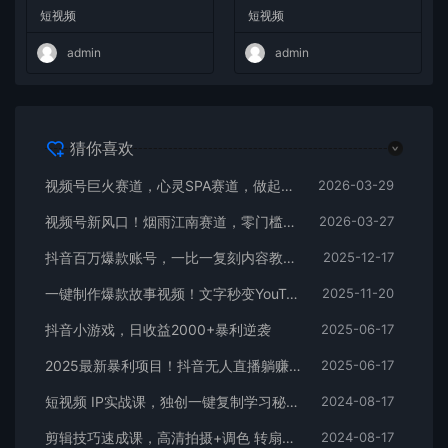
小白也能学会，复制爆款，月
式教程
短视频
短视频
入10w+
admin
admin
猜你喜欢
视频号巨火赛道，心灵SPA赛道，做起来超简单，每天收益800+
2026-03-29
视频号新风口！烟雨江南赛道，零门槛日入 500+
2026-03-27
抖音百万爆款账号，一比一复刻内容教程，从0-1实操课，小白也能学会，复制爆款，月入10w+
2025-12-17
一键制作爆款故事视频！文字秒变YouTube自动发布的傻瓜式教程
2025-11-20
抖音小游戏，日收益2000+暴利逆袭
2025-06-17
2025最新暴利项目！抖音无人直播躺赚攻略！抖音无人直播3.0玩法！0门槛…
2025-06-17
短视频 IP实战课，独创一键复制学习秘籍，转战新领域，月赚五万轻松行
2024-08-17
剪辑技巧速成课，高清拍摄+调色 转扇子，建筑-抠图精通，新手秒变剪辑专家
2024-08-17