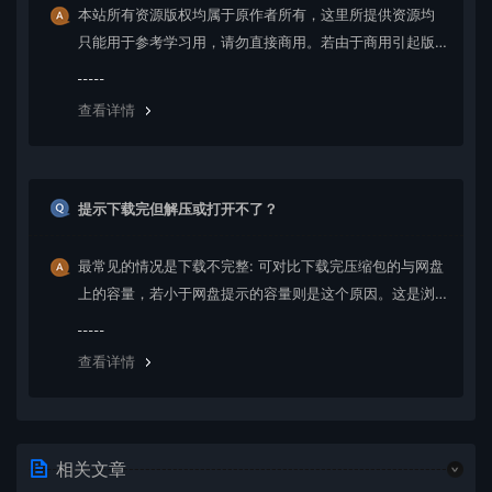
本站所有资源版权均属于原作者所有，这里所提供资源均
只能用于参考学习用，请勿直接商用。若由于商用引起版
权纠纷，一切责任均由使用者承担。更多说明请参考 VIP介
绍。
查看详情
提示下载完但解压或打开不了？
最常见的情况是下载不完整: 可对比下载完压缩包的与网盘
上的容量，若小于网盘提示的容量则是这个原因。这是浏
览器下载的bug，建议用百度网盘软件或迅雷下载。 若排
除这种情况，可在对应资源底部留言，或 联络我们。
查看详情
相关文章