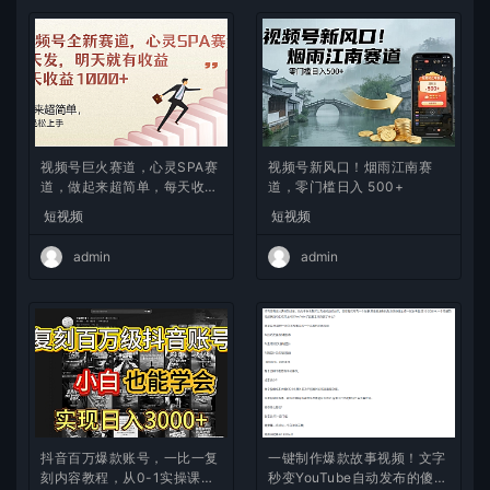
视频号巨火赛道，心灵SPA赛
视频号新风口！烟雨江南赛
道，做起来超简单，每天收益
道，零门槛日入 500+
800+
短视频
短视频
admin
admin
抖音百万爆款账号，一比一复
一键制作爆款故事视频！文字
刻内容教程，从0-1实操课，
秒变YouTube自动发布的傻瓜