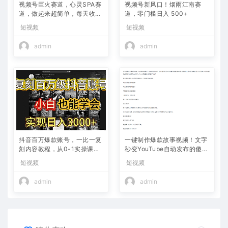
视频号巨火赛道，心灵SPA赛
视频号新风口！烟雨江南赛
道，做起来超简单，每天收益
道，零门槛日入 500+
800+
短视频
短视频
admin
admin
抖音百万爆款账号，一比一复
一键制作爆款故事视频！文字
刻内容教程，从0-1实操课，
秒变YouTube自动发布的傻瓜
小白也能学会，复制爆款，月
式教程
短视频
短视频
入10w+
admin
admin