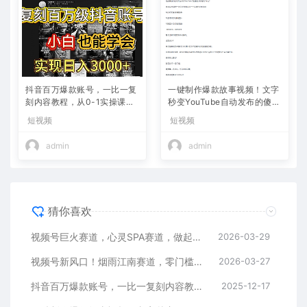
抖音百万爆款账号，一比一复
一键制作爆款故事视频！文字
刻内容教程，从0-1实操课，
秒变YouTube自动发布的傻瓜
小白也能学会，复制爆款，月
式教程
短视频
短视频
入10w+
admin
admin
猜你喜欢
视频号巨火赛道，心灵SPA赛道，做起来超简单，每天收益800+
2026-03-29
视频号新风口！烟雨江南赛道，零门槛日入 500+
2026-03-27
抖音百万爆款账号，一比一复刻内容教程，从0-1实操课，小白也能学会，复制爆款，月入10w+
2025-12-17