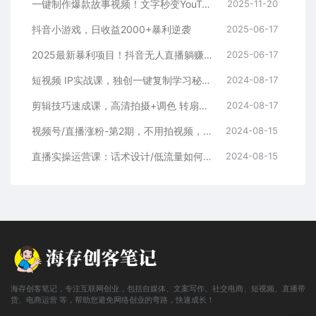
一键制作爆款故事视频！文字秒变YouTube自动发布的傻瓜式教程
2025-11-20
抖音小游戏，日收益2000+暴利逆袭
2025-06-17
2025最新暴利项目！抖音无人直播躺赚攻略！抖音无人直播3.0玩法！0门槛…
2025-06-17
短视频 IP实战课，独创一键复制学习秘籍，转战新领域，月赚五万轻松行
2024-08-17
剪辑技巧速成课，高清拍摄+调色 转扇子，建筑-抠图精通，新手秒变剪辑专家
2024-08-17
视频号/直播涨粉-第2期，不用拍视频，不用卖货，在直播间做菜，就可以搞钱
2024-08-15
直播实操运营课：话术设计/低流量如何提升/话术框架/全场燃爆/非常干货
2024-08-15
海存创客笔记，专注互联网创业，包括自媒体、文案写作、社交电商、短视频、直播带
货、电商运营 等，帮助您避免网络创业的弯路，快速成长！