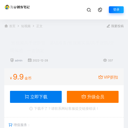
登录
首页
短视频
正文
我要投稿
短视频高手进阶营：基础准备/短视频实操/高手进阶/变
现落地，一套搞定
admin
2022-12-28
337
9.9
VIP折扣
¥
金币
立即下载
升级会员
下载不了？请联系网站客服提交链接错误！
增值服务：