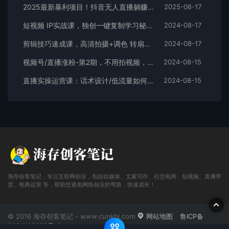
2025最新暴利项目！抖音无人直播躺赚攻略！抖音无人直播3.0玩法！0门槛…
2025-06-17
短视频 IP实战课，独创一键复制学习秘籍，转战新领域，月赚五万轻松行
2024-08-17
剪辑技巧速成课，高清拍摄+调色 转扇子，建筑-抠图精通，新手秒变剪辑专家
2024-08-17
视频号/直播涨粉-第2期，不用拍视频，不用卖货，在直播间做菜，就可以搞钱
2024-08-15
直播实操运营课：话术设计/低流量如何提升/话术框架/全场燃爆/非常干货
2024-08-15
海存创客笔记，专注互联网创业，包括自媒体、文案写作、社交电商、短视频、直播带
货、电商运营 等，帮助您避免网络创业的弯路，快速成长！
© 2016 海存创客笔记 - www.cunkbj.com
网站地图
鲁ICP备
2024108698号-2