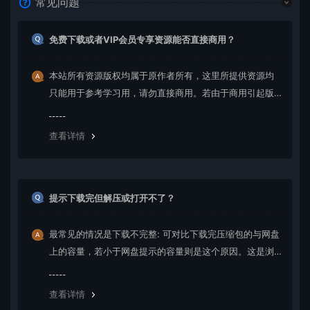
常见问题
免费下载或者VIP会员专享资源能否直接商用？
本站所有资源版权均属于原作者所有，这里所提供资源均
只能用于参考学习用，请勿直接商用。若由于商用引起版
权纠纷，一切责任均由使用者承担。更多说明请参考 VIP介
绍。
查看详情
提示下载完但解压或打开不了？
最常见的情况是下载不完整: 可对比下载完压缩包的与网盘
上的容量，若小于网盘提示的容量则是这个原因。这是浏
览器下载的bug，建议用百度网盘软件或迅雷下载。 若排
除这种情况，可在对应资源底部留言，或 联络我们。
查看详情