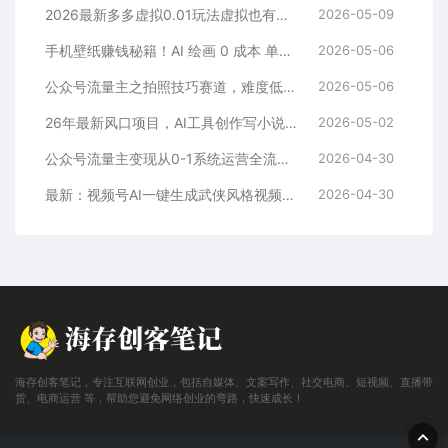
2026最新多多虚拟0.01玩法虚拟也有新门路轻松日入2500!
2026-05-09
手机壁纸赚钱秘籍！AI 绘画 0 成本 单店狂销 3.8 万单
2026-05-06
公众号流量主之拍照技巧赛道，难度低+流量大，起号第一篇就爆了10w阅读！
2026-05-06
26年最新风口项目，AI工具创作写小说，轻松实现日入1000+
2026-05-02
公众号流量主变现从0-1系统运营全流程讲解！
2026-04-30
最新：视频号AI一键生成武侠风格视频，狂撸视频号分成收益，学完轻松日入1000+
2026-04-30
海存创客笔记，专注互联网创业，包括自媒体、文案写作、社交电商、短视频、直播带
货、电商运营 等，帮助您避免网络创业的弯路，快速成长！