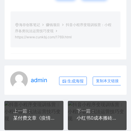
海存创客笔记
赚钱项目
抖音小程序变现训练营：小程
序各类玩法运营技巧变现
https://www.cunkbj.com/1769.html
admin
生成海报
复制本文链接
上一篇：
下一篇：
某付费文章《疫情迎来大结局！终于，该聊聊让你明年招财聚富的新战略了》
小红书0成本搬砖项目