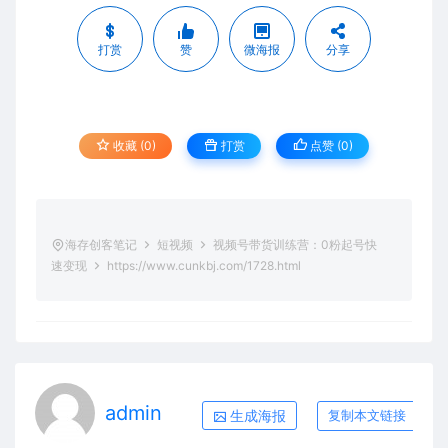
打赏
赞
微海报
分享
收藏 (0)
打赏
点赞 (
0
)
海存创客笔记
短视频
视频号带货训练营：0粉起号快
速变现
https://www.cunkbj.com/1728.html
admin
生成海报
复制本文链接