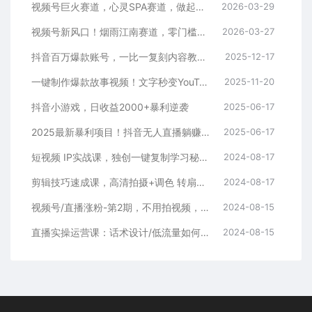
视频号巨火赛道，心灵SPA赛道，做起来超简单，每天收益800+
2026-03-29
视频号新风口！烟雨江南赛道，零门槛日入 500+
2026-03-27
抖音百万爆款账号，一比一复刻内容教程，从0-1实操课，小白也能学会，复制爆款，月入10w+
2025-12-17
一键制作爆款故事视频！文字秒变YouTube自动发布的傻瓜式教程
2025-11-20
抖音小游戏，日收益2000+暴利逆袭
2025-06-17
2025最新暴利项目！抖音无人直播躺赚攻略！抖音无人直播3.0玩法！0门槛…
2025-06-17
短视频 IP实战课，独创一键复制学习秘籍，转战新领域，月赚五万轻松行
2024-08-17
剪辑技巧速成课，高清拍摄+调色 转扇子，建筑-抠图精通，新手秒变剪辑专家
2024-08-17
视频号/直播涨粉-第2期，不用拍视频，不用卖货，在直播间做菜，就可以搞钱
2024-08-15
直播实操运营课：话术设计/低流量如何提升/话术框架/全场燃爆/非常干货
2024-08-15