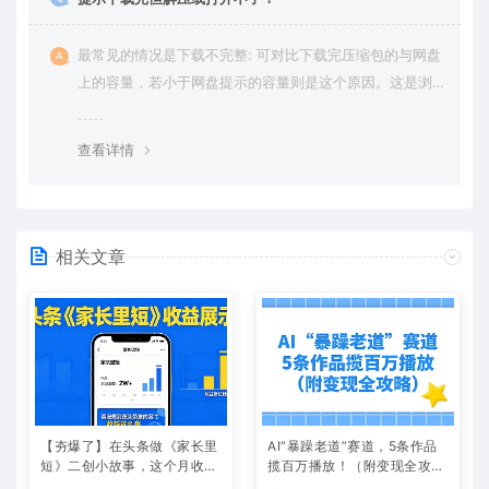
最常见的情况是下载不完整: 可对比下载完压缩包的与网盘
上的容量，若小于网盘提示的容量则是这个原因。这是浏
览器下载的bug，建议用百度网盘软件或迅雷下载。 若排
除这种情况，可在对应资源底部留言，或 联络我们。
查看详情
相关文章
【夯爆了】在头条做《家长里
AI“暴躁老道”赛道，5条作品
短》二创小故事，这个月收益
揽百万播放！（附变现全攻
2w+
略）