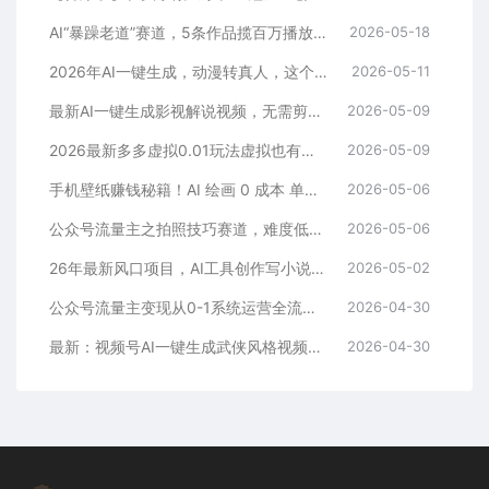
AI“暴躁老道”赛道，5条作品揽百万播放！（附变现全攻略）
2026-05-18
2026年AI一键生成，动漫转真人，这个月靠这个AI赚了2W+
2026-05-11
最新AI一键生成影视解说视频，无需剪辑3分钟1条，条条爆款，多平台变现日入2000+
2026-05-09
2026最新多多虚拟0.01玩法虚拟也有新门路轻松日入2500!
2026-05-09
手机壁纸赚钱秘籍！AI 绘画 0 成本 单店狂销 3.8 万单
2026-05-06
公众号流量主之拍照技巧赛道，难度低+流量大，起号第一篇就爆了10w阅读！
2026-05-06
26年最新风口项目，AI工具创作写小说，轻松实现日入1000+
2026-05-02
公众号流量主变现从0-1系统运营全流程讲解！
2026-04-30
最新：视频号AI一键生成武侠风格视频，狂撸视频号分成收益，学完轻松日入1000+
2026-04-30