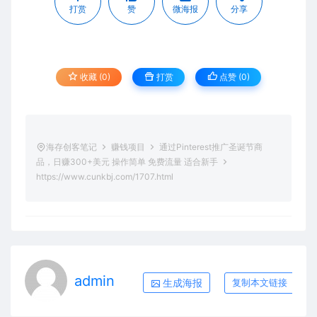
打赏
赞
微海报
分享
收藏 (0)
打赏
点赞 (
0
)
海存创客笔记
赚钱项目
通过Pinterest推广圣诞节商
品，日赚300+美元 操作简单 免费流量 适合新手
https://www.cunkbj.com/1707.html
admin
生成海报
复制本文链接