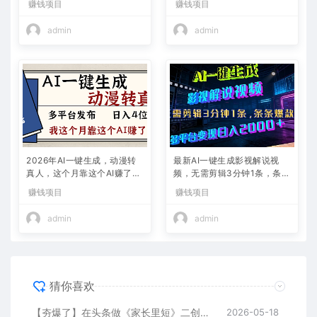
赚钱项目
赚钱项目
admin
admin
2026年AI一键生成，动漫转
最新AI一键生成影视解说视
真人，这个月靠这个AI赚了2
频，无需剪辑3分钟1条，条条
W+
爆款，多平台变现日入2000
赚钱项目
赚钱项目
+
admin
admin
猜你喜欢
【夯爆了】在头条做《家长里短》二创小故事，这个月收益2w+
2026-05-18